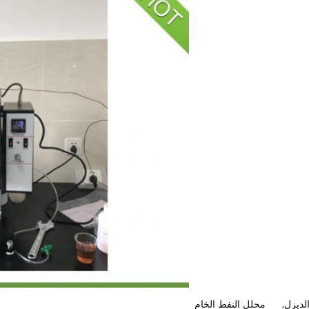
لديزل
,
محلل النفط الخام