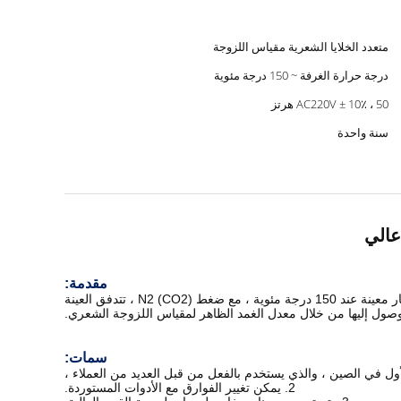
متعدد الخلايا الشعرية مقياس اللزوجة
درجة حرارة الغرفة ~ 150 درجة مئوية
AC220V ± 10٪ ، 50 هرتز
سنة واحدة
عالي
مقدمة:
يستخدم HTHS هذا بشكل أساسي لقياس اللزوجة الظاهرة عند درجة حرارة عالية ومعدل قص مرتفع (HTHS) ، والذي يخضع مبدأه لظروف اختبار معينة عند 150 درجة مئوية ، مع ضغط N2 (CO2) ، تتدفق العينة
لوصول إليها من خلال معدل الغمد الظاهر لمقياس اللزوجة الشعري.
سمات:
2. يمكن تغيير الفوارق مع الأدوات المستوردة.