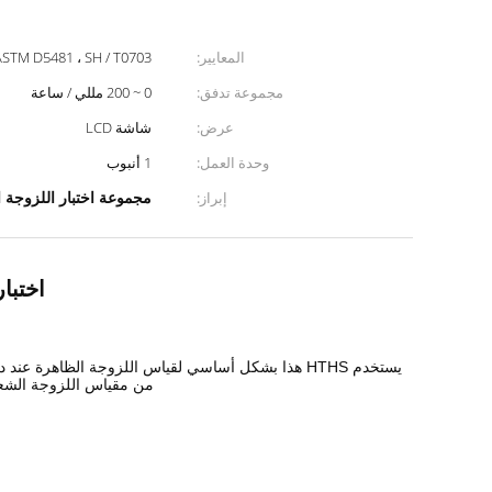
المعايير:
ASTM D5481 ، SH / T0703
مجموعة تدفق:
0 ~ 200 مللي / ساعة
عرض:
شاشة LCD
وحدة العمل:
1 أنبوب
مجموعة اختبار اللزوجة 
إبراز:
اختبا
من مقياس اللزوجة الشعري