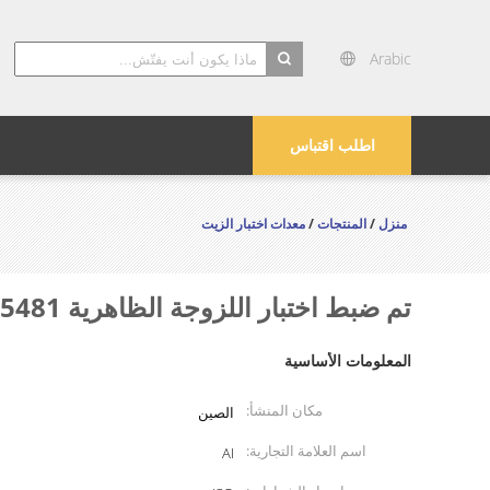
Arabic
search
اطلب اقتباس
منزل
/
المنتجات
/
معدات اختبار الزيت
تم ضبط اختبار اللزوجة الظاهرية ASTM D5481 على درجة حرارة عالية ومعدل قص عالي
المعلومات الأساسية
مكان المنشأ:
الصين
اسم العلامة التجارية:
AI