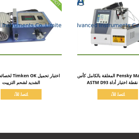
اظهر التفاصيل
اظهر التفاصيل
أداة Pensky Martens المغلقة بالكامل كأس
اختبار تحميل OK
ة اختبار أداة ASTM D93
الشديد لشحم التزييت
ﺎﺘﺼﻟ ﺍﻶﻧ
ﺎﺘﺼﻟ ﺍﻶﻧ