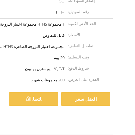
إصدار الشهادات:
ISO
رقم الموديل:
HTHT-I
الحد الأدنى لكمية:
1 مجموعة HTHS مجموعة اختبار اللزوجة الظاهرية
الأسعار:
قابل للتفاوض
تفاصيل التغليف:
مجموعة اختبار اللزوجة الظاهرة HTHS معبأة في ألواح صلبة
وقت التسليم:
20 يوم
شروط الدفع:
L/C, T/T, ويسترن يونيون
القدرة على العرض:
200 مجموعات شهريا
افضل سعر
ﺎﺘﺼﻟ ﺍﻶﻧ