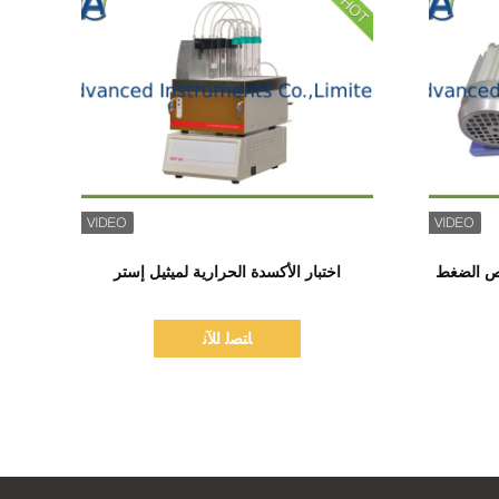
اظهر التفاصيل
Timken  لخصائص الضغط
اختبار الأكسدة الحرارية لميثيل إستر
ﺎﺘﺼﻟ ﺍﻶﻧ