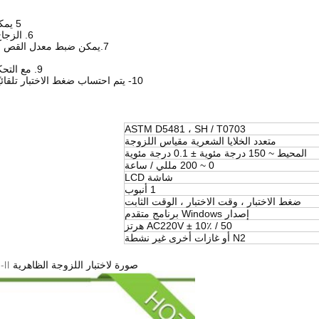
5 يمكن أن يعمل جهاز اختبار اللزوجة الظاهرية لمدة 24 ساعة متواصلة.
6. الزجاج الشعري يلبي المتطلبات القياسية ، قطر 0.15 مم ، طول 16 مم.
7.يمكن ضبط معدل القص المختلف ودرجة حرارة الاختبار للمستخدمين الذين يقومون بالبحث.
9. مع التحكم بشاشة اللمس ، يمكن إجراء العملية على شاشة LCD مباشرة.
10- يتم احتساب ضغط الاختبار تلقائيًا بواسطة البرنامج ، ويتم تصدير تقرير نتيجة الاختبار بتنسيق Excel
ASTM D5481 ، SH / T0703
متعدد الخلايا الشعرية مقياس اللزوجة
المحيط ~ 150 درجة مئوية ± 0.1 درجة مئوية
0 ~ 200 مللي / ساعة
شاشة LCD
1 أنبوب
ضغط الاختبار ، وقت الاختبار ، الوقت الثابت
إصدار Windows برنامج متقدم
AC220V ± 10٪ / 50 هرتز
N2 أو غازات أخرى غير نشطة
صورة لاختبار اللزوجة الظاهرية HTHS-II عند درجة حرارة عالية ومعدل قص عالي مع 5 وحدات اختبار