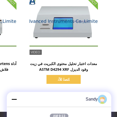
اظهر التفاصيل
معدات اختبار تحليل محتوى الكبريت في زيت
وقود الديزل ASTM D4294 XRF
فلاش نقط
ﺎﺘﺼﻟ ﺍﻶﻧ
Sandy
9:13 AM