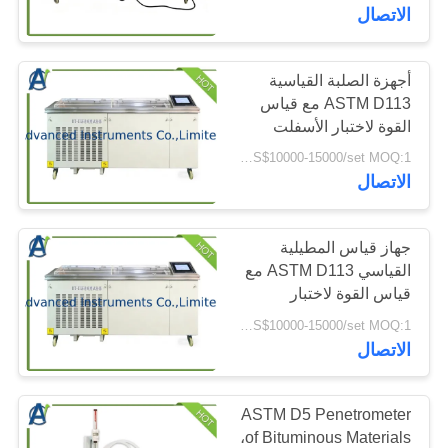
رقابة
الاتصال
جودة
أجهزة الصلبة القياسية
100
ASTM D113 مع قياس
اتصل
القوة لاختبار الأسفلت
معدات اختبار الحريق
بنا
US$10000-15000/set MOQ:1 مجموعة
الاتصال
أخبار
جهاز قياس المطيلية
حالات
القياسي ASTM D113 مع
قياس القوة لاختبار
94
الأسفلت في هندسة الطرق
US$10000-15000/set MOQ:1 مجموعة
اطلب
الاتصال
آلة اختبار الكابلات
اقتباس
ASTM D5 Penetrometer
خريطة
of Bituminous Materials،