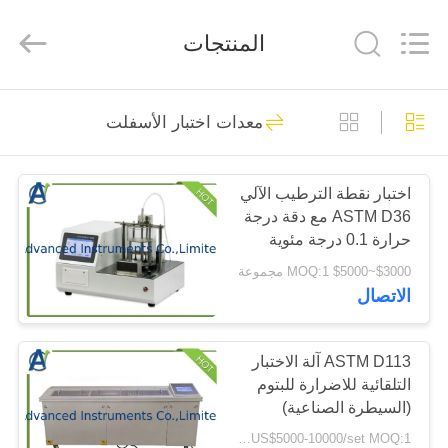
2026
Advanced
Instruments
المنتجات
Co.,Limited.
All
Rights
Reserved.
بيت
42
معدات اختبار الأسفلت
معدات اختبار المختبر
منتجات
اختبار نقطة الترطيب الآلي
ASTM D36 مع دقة درجة
معلومات
حرارة 0.1 درجة مئوية
عنا
لاختبار البطين باستخدام
$3000~$5000 MOQ:1 مجموعة
جهاز حلقة وكرة لعينتين
الاتصال
في وقت واحد
252
جولة
في
ASTM D113 آلة الاختبار
معدات اختبار الزيت
التلقائية للاضرارة للبتوم
المعمل
(السيطرة الصناعية)
لمهندسة الطرق السريعة
US$5000-10000/set MOQ:1 مجموعة