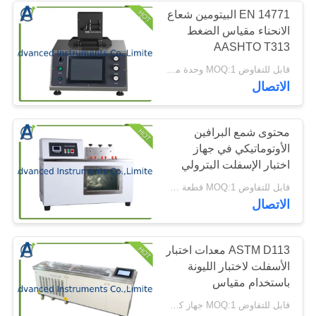
EN 14771 البيتومين شعاع
الانحناء مقياس الضغط
34
AASHTO T313
معدات اختبار القابلية
AASHTO TP12 ASTM
قابل للتفاوض MOQ:1 وحدة مقياس شعاع الانحناء
D6648
الاتصال
للاشتعال
محتوى شمع البرافين
الأوتوماتيكي في جهاز
اختبار الإسفلت البترولي
38
قابل للتفاوض MOQ:1 قطعة محتوى شمع البارافين في جهاز اختبار الزيت
الاتصال
معدات اختبار النسيج
ASTM D113 معدات اختبار
الأسفلت لاختبار الليونة
باستخدام مقياس
الدكتيلومتر
قابل للتفاوض MOQ:1 جهاز كمبيوتر معدات اختبار ليونة