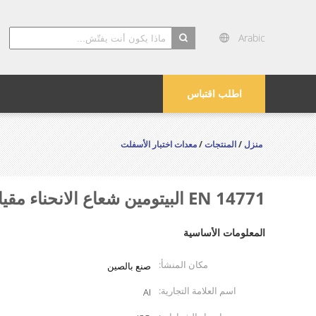
Arabic
search
اطلب اقتباس
منزل
/
المنتجات
/
معدات اختبار الأسفلت
EN 14771 البيتومين شعاع الانحناء مقياس الضغط AASHTO T313 AASHTO TP12 ASTM D6648
المعلومات الأساسية
مكان المنشأ:
صنع بالصين
اسم العلامة التجارية:
AI