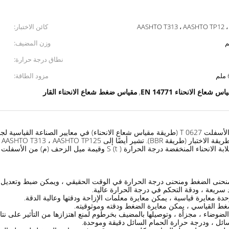
AASHTO T313 ، AASHTO TP12 ،
كائن الاختبار:
وزن المضيف:
نطاق درجة حرارة:
مزود الطاقة:
اس شعاع الانحناء EN 14771
مقياس ضغط شعاع الانحناء القار
,
وتصنيعها وفقًا لمعايير EN 14771 الأوروبية ، وهي مناسبة لتحديد صلابة الانحن