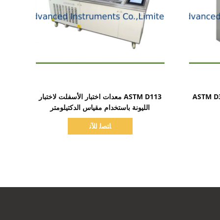
اظهر التفاصيل
ة التليين الأوتوماتيكي ASTM D36
ASTM D113 معدات اختبار الأسفلت لاختبار
الليونة باستخدام مقياس الدكتيلومتر
ﺎﺘﺼﻟ ﺍﻶﻧ