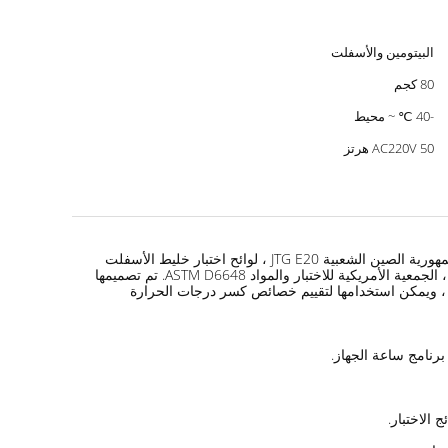
البيتومين والأسفلت
80 كجم
-40 ℃ ~ محيط
AC220V 50 هرتز
يعتمد مقياس ضغط شعاع الانحناء هذا على اختبار صلابة زحف ثني الأسفلت T 0627 (طريقة مقياس شعاع الانحناء) في معايير الصناعة القياسية لجمهورية الصين الشعبية JTG E20 ، لوائح اختبار خليط الأسفلت
والاسفلت الهندسي ، و SH / T 0775 صلابة زحف انحناء الأسفلت طريقة الاختبار (طريقة BBR). تشير أيضًا إلى AASHTO T313 ، AASHTO TP125 ، الجمعية الأمريكية للاختبار والمواد ASTM D6648. تم تصميمها
اء المنخفضة درجة الحرارة S (t ) وقيمة ميل الزحف (م) من الأسفلت ، ويمكن استخدامها لتقييم خصائص كسر درجات الحرارة