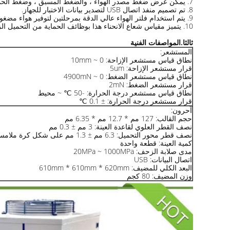
7. يمكن عرض ضغط مصدر الهواء ، والضغط المسبق ، وضغط الحمل ، وضغط تحمل الهواء بشكل حدسي ورقمي في برنامج التشغيل لسهولة المشاهدة.
8. تم تصميم منفذ اتصال USB لتصدير بيانات الاختبار للجهاز.
9. يتم استخدام فلتر الهواء عالي الدقة بمرحلتين لتوفير هواء مضغوط عالي الجودة لنظام التعليق الهوائي لضمان دقة الكشف.
10. يتميز مقياس شعاع الانحناء هذا بوظائف الحماية من التحميل الزائد للأداة ، والإنذار المبكر بالأخطاء ، وما إلى ذلك ، عند حدوث خلل ما ، سوف ينبه الجرس وسيتم عرض رمز خطأ الواجهة في وقت واحد.
ثالثا.المواصفات الفنية
المستشعر:
نطاق قياس مستشعر الإزاحة: 0 ~ 10mm
قرار مستشعر الإزاحة: 5um
نطاق قياس مستشعر الضغط: 0 ~ 4900mN
قرار مستشعر الضغط: 2mN
نطاق قياس مستشعر درجة الحرارة: -50 ℃ ~ محيط
قرار مستشعر درجة الحرارة: ± 0.1 ℃
آحرون:
حجم القالب: 127 مم * 12.7 مم * 6.35 مم
نصف القطر العلوي لقاعدة العينة: 3 مم ± 0.3 مم
نصف قطر محور التحميل: 6.3 مم ± 1.3 مم على شكل كرة ملامسة
كمية العينة: قطعة واحدة
مدى صلابة الزحف: 20MPa ~ 1000MPa
اتصال البيانات: USB
البعد الكلي للمضيف: 610mm * 610mm * 620mm
وزن المضيف: 80 كجم