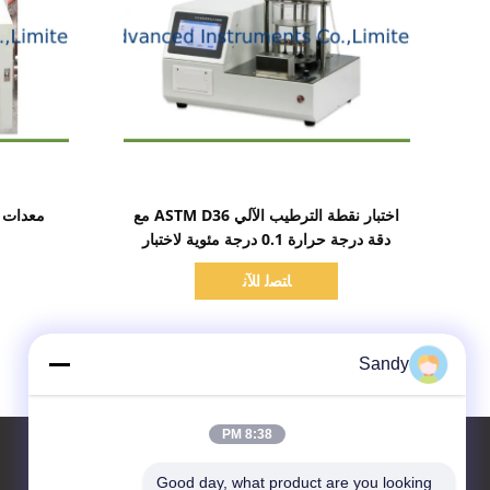
اظهر التفاصيل
اختبار نقطة الترطيب الآلي ASTM D36 مع
دقة درجة حرارة 0.1 درجة مئوية لاختبار
البطين باستخدام جهاز حلقة وكرة لعينتين في
ﺎﺘﺼﻟ ﺍﻶﻧ
وقت واحد
Sandy
8:38 PM
Good day, what product are you looking 