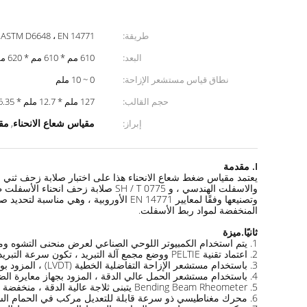
طريقة:
 ASTM D6648 ، EN 14771
البعد:
610 مم * 610 مم * 620 مم
نطاق قياس مستشعر الإزاحة:
0 ~ 10 ملم
حجم القالب:
127 ملم * 12.7 ملم * 6.35 ملم
مقياس شعاع الانحناء
مقي
إبراز:
,
I. مقدمة
المنخفضة لمواد ربط الأسفلت.
ثانيًا.ميزة
1. يتم استخدام الكمبيوتر اللوحي الصناعي لعرض منحنى التشوه ومنحنى الضغط ومنحنى درجة الحرارة في الوقت الحقيقي ، ويمكن ضبط وتعديل برنامج ساعة الجهاز.
2. اعتماد تقنية PELTIE ووضع مجمع آلة التبريد ، تكون سرعة التبريد سريعة ، ودقة التحكم في درجة الحرارة عالية.
3. باستخدام مستشعر الإزاحة التفاضلية الخطية (LVDT) ، المزود بوحدة معايرة قياسية ، يمكن معايرة معلمات الإزاحة ودقتها وعالية الدقة.
4. باستخدام مستشعر الحمل عالي الدقة ، المزود بجهاز معايرة الضغط القياسي ، يمكن معايرة الضغط ودقته وموثوقيته.
5. Bending Beam Rheometer يتبنى ثلاجة عالية الدقة ، منخفضة الضوضاء ، مجزأة ، وتوصيلها بالمضيف بخرطوم لمنع اهتزازها من التأثير على نتائج الاختبار.
6. محرك مغناطيسي ذو سرعة قابلة للتعديل مركب في الحمام السائل ، ودرجة حرارة الحمام السائل دقيقة وموحدة.