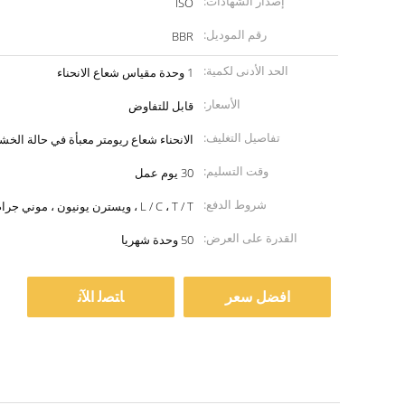
إصدار الشهادات:
ISO
رقم الموديل:
BBR
الحد الأدنى لكمية:
1 وحدة مقياس شعاع الانحناء
الأسعار:
قابل للتفاوض
تفاصيل التغليف:
الانحناء شعاع ريومتر معبأة في حالة الخ
وقت التسليم:
30 يوم عمل
شروط الدفع:
L / C ، T / T ، ويسترن يونيون ، موني جرام
القدرة على العرض:
50 وحدة شهريا
افضل سعر
ﺎﺘﺼﻟ ﺍﻶﻧ