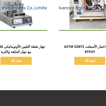
اظهر التفاصيل
اظهر التفاصيل
معدات اختبار الأسفلت ASTM D2872
جهاز نقط
RTFOT
مع جهاز الحلقة والكرة
ﺎﺘﺼﻟ ﺍﻶﻧ
ﺎﺘﺼﻟ ﺍﻶﻧ