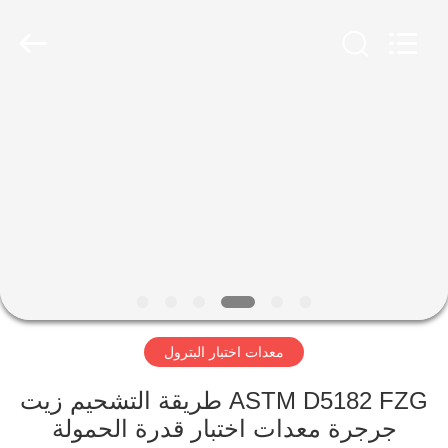
2026
Advanced
Instruments
Co.,Limited.
All
Rights
Reserved.
بيت
منتجات
معلومات
عنا
جولة
معدات اختبار البترول
في
المعمل
ASTM D5182 FZG طريقة التشحيم زيت
جرجرة معدات اختبار قدرة الحمولة