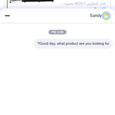
الديناميكي (اختبار
قابل للتفاوض MOQ:1 مجموعة ASTM D6138 معدات اختبار الشحوم
Emcor)
الاتصال
Sandy
فئات شعبية
جميع
3:49 PM
Good day, what product are you looking for?
معدات اختبار المختبر
معدات اختبار الزيت
معدات اختبار الحريق
آلة اختبار الكابلات
معدات اختبار البترول
الكهربائية اختبار أداة
معدات اختبار مواد
معدات اختبار القابلية
البناء
للاشتعال