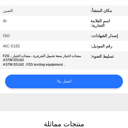
رقابة
مكان المنشأ:
الصين
جودة
اسم العلامة
AI
التجارية:
اتصل
إصدار الشهادات:
ISO
بنا
رقم الموديل:
AIC-5182
تسليط الضوء:
معدات اختبار سعة تحميل الجرجرة ، معدات اختبار FZG ،
أخبار
ASTM D5182
,
,
ASTM D5182
FZG testing equipment
حالات
اتصل بنا!
اطلب
اقتباس
منتجات مماثلة
خريطة