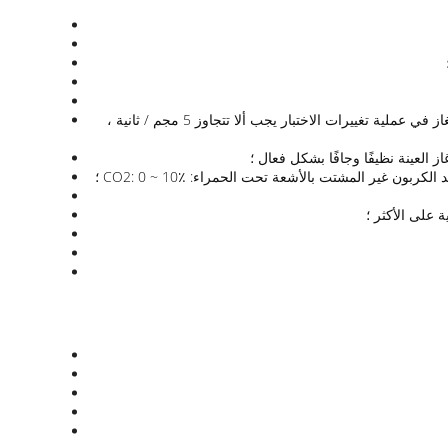
يمكن التحكم في إمداد الغاز تلقائيًا بمعدل تدفق يبلغ 647 مجم / ثانية و 2000 مجم / ثانية ، ويمكن أن يضمن نظام التحكم بالغاز أن سرعة إمداد الغاز في عملية تغييرات الاختبار يجب ألا تتجاوز 5 مجم / ثانية ،
العينة نظيفًا وجافًا بشكل فعال ؛