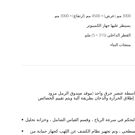
3000 مم (عرض) × 4500 مم (ارتفاع) × 3000 مم
يسيطر عليها جهاز الكمبيوتر
القطر الداخلي (315 + 5) ملم
منتجات البناء
وم الحراري بواسطة عنصر حرق واحد (موقد صندوق الرمل مزود
إطلاق الحرارة والدخان بطريقة آلية ويتم تقييم الخصائص
ع الغاز ، وجامع ، وأنبوب عادم من النوع J ، ومروحة طرد مركزي ، وجهاز التحكم في سرعة الرياح ، وقسم القياس الشامل ، وخزانة تحليل
 السطحي ، وتم تجهيز نظام الكشف عن اللهب كجهاز حماية من