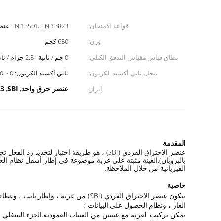
قواعد الامتحان:
EN 13501، EN 13823 عنصر حرق مفرد SBI
وزن:
650 كجم
نطاق قياس مقياس التدفق الكتلي:
0 جم / ثانية - 2.5 جرام / ثانية
محلل ثاني أكسيد الكربون:
ثاني أكسيد الكربون: 0 ~ 10٪
عنصر حرق واحد
SBI
23
إبراز:
,
,
المقدمة
عنصر الاحتراق الفردي (SBI) ، هو طريقة اختب
بالبروبان).العينة مثبتة على عربة موضوعة في إطار أسفل نظام العا
الفيزيائية من خلال الملاحظة.
خاصية
الغاز ، ونظام الحصول على البيانات ؛
يمكن تركيب العربة مع عينتين من العينات العمودية.الجزء السفلي