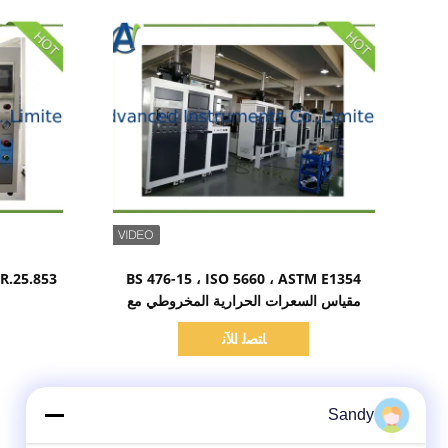
اظهر التفاصيل
BS 476-15 ، ISO 5660 ، ASTM E1354
مقياس السعرات الحرارية المخروطي مع
محلل الغاز المستورد
ﺎﺘﺼﻟ ﺍﻶﻧ
Sandy