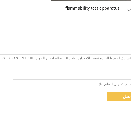
قي
,
flammability test apparatus
تصل