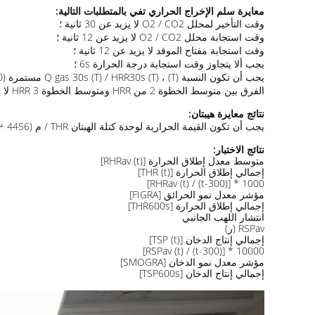
معايرة سلم الإخراج الحراري تفي بالمتطلبات التالية:
وقت التأخير لمحلل O2 / CO2 لا يزيد عن 30 ثانية ؛
وقت استجابة محلل O2 / CO2 لا يزيد عن 12 ثانية ؛
وقت استجابة مفتاح الموقد لا يزيد عن 12 ثانية ؛
يجب ألا يتجاوز وقت استجابة درجة الحرارة 6s ؛
يجب أن تكون النسبة Q gas 30s (T) / HRR30s (T) ، (T) مستمرة (100 + 5)٪ ؛
الفرق بين متوسط ​​الخطوة 2 من HRR ومتوسط ​​الخطوة 3 HRR لا يزيد عن 0.5kW.
نتائج معايرة هيبتان:
يجب أن تكون القيمة الحرارية لوحدة كتلة الهبتان THR / م (4456 + 222.8) ميجا جول / كجم ؛
نتائج الاختبار:
متوسط ​​معدل إطلاق الحرارة [RHRav (t)]
إجمالي إطلاق الحرارة [THR (t)]
1000 * [RHRav (t) / (t-300)]
مؤشر معدل نمو الحرائق [FIGRA]
إجمالي إطلاق الحرارة [THR600s]
انتشار اللهب الجانبي
RSPav (ر)
إجمالي إنتاج الدخان [TSP (t)]
10000 * [RSPav (t) / (t-300)]
مؤشر معدل نمو الدخان [SMOGRA]
إجمالي إنتاج الدخان [TSP600s]