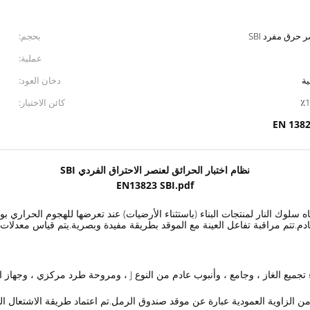
بحجم:
عملية:
دخان العود:
كائن الاختبار:
EN 138
نظام اختبار الحرائق لعنصر الاحتراق الفردي SBI
EN13823 SBI.pdf
ار لتحديد رد الفعل تجاه سلوك النار لمنتجات البناء (باستثناء الأرضيات) عند تعرضها للهج
دم.تتم مراقبة تفاعل العينة مع الموقد بطريقة مفيدة وبصرية.يتم قياس معدلات 
يتكون عنصر الاحتراق الفردي (SBI) من عربة ، وإطار ثابت ، وغطاء تجمي
 من الزاوية العمودية عبارة عن موقد صندوق الرمل.تم اعتماد طريقة الاشتعال