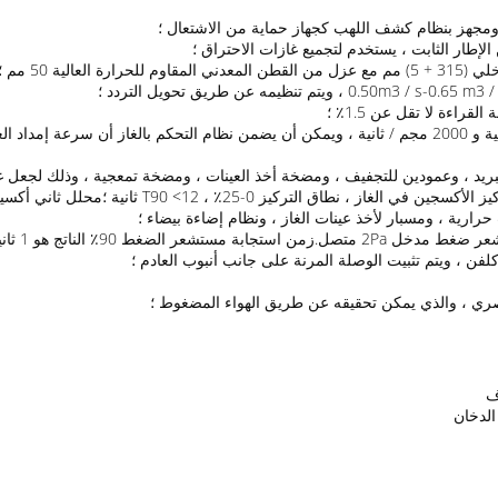
د ومجهز بنظام كشف اللهب كجهاز حماية من الاشتعال ؛
الإطار الثابت ، يستخدم لتجميع غازات الاحتراق ؛
يد ، وعمودين للتجفيف ، ومضخة أخذ العينات ، ومضخة تمعجية ، وذلك لجعل غاز 
لبصري ، والذي يمكن تحقيقه عن طريق الهواء المضغوط ؛
الدخان