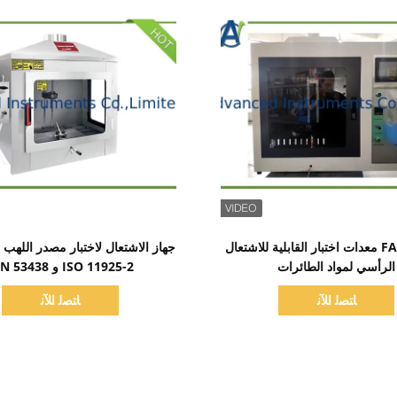
اظهر التفاصيل
اظهر التفاصيل
FAR.25.853 معدات اختبار القابلية للاشتعال
الرأسي لمواد الطائرات
ISO 11925-2 و DIN 53438
ﺎﺘﺼﻟ ﺍﻶﻧ
ﺎﺘﺼﻟ ﺍﻶﻧ