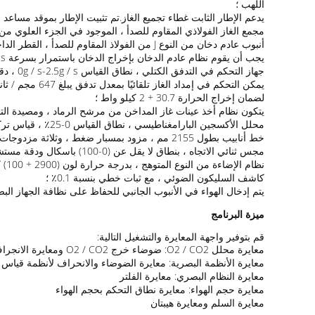
اللهب ؛
يدعم الإطار الثابت غطاء تجميع الغاز.تم تثبيت الإطار بموقد مساع
مجمع الغاز الفولاذي المقاوم للصدأ ، الموجود في الجزء العلوي من 
أنبوب عادم دخان من النوع J من الفولاذ المقاوم للصدأ ، القطر الداخلي (315 + 5) مم مع عزل من القطن المعدني المقاوم للحرارة العالية 50 مم ؛
يجب أن يقوم نظام عادم الدخان بإخراج الدخان باستمرار بسرعة 0.50m3 / s-0.65 m3 / s ، ويتم تنظيمه عن طريق تحويل التردد ؛
جهاز التحكم في التدفق الكتلي ، نطاق القياس 0g / s-2.5g / s ، دقة القراءة لا تقل عن 1.5٪ ؛
لضمان إخراج الحرارة 30.7 + 2 كيلو واط ؛
يتكون نظام أخذ عينات غاز المداخن من مرشح الرماد ، ومصيدة التبر
محلل الأكسجين البارامغناطيسي ، نطاق القياس 0-25٪ ، قياس تركيز الأكسجين في الغاز ، نطاق التركيز 0-25٪ ، T90 <12 ثانية ؛محلل ثاني أكسيد الكربون غير المشتت بالأشعة تحت الحمراء: CO2: 0 ~ 10٪ ؛
خط أنابيب بطول 2155 مم ، مزود بمسبار ضغط ، وثلاثة مزدوجات حرارية ، ومسبار لأخذ عينات الغاز ، ونظام إضاءة بيضاء ؛
مجس ثنائي الاتجاه ، بنطاق لا يقل عن (0-100) باسكال ودقة مستشعر ضغط مدخل 2Pa متصل.زمن استجابة مستشعر الضغط 90٪ الناتج هو 1 ثانية على الأكثر ؛
نظام الإضاءة من النوع المتوهج ، بدرجة حرارة لون (2900 + 100) كلفن ، ويتم تثبيت الوصلة المرنة على جانب أنبوب العادم ؛
كاشف السليكون الضوئي ، مع ثبات خطي بنسبة 0.1٪ ؛
يتم إدخال الهواء في الأنبوب الجانبي للحفاظ على نظافة الجهاز ا
ميزة البرنامج
قم بتوفير واجهة المعايرة والتشغيل التالية:
معايرة محلل O2 / CO2: ضوضاء خرج O2 / CO2 ومعايرة الانجراف
معايرة الأنظمة البصرية: معايرة الضوضاء والانحراف لأنظمة قياس 
معايرة النظام البصري: معايرة الفلتر
معايرة حجم الهواء: معايرة نطاق التحكم بحجم الهواء
معايرة السلم ومعايرة هيبتان