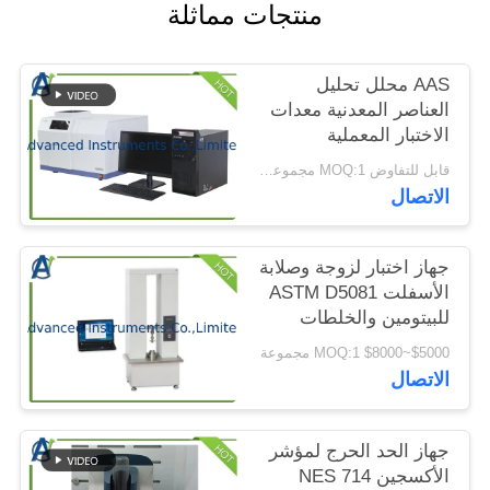
منتجات مماثلة
الموقع
AAS محلل تحليل
PRIVACY
العناصر المعدنية معدات
POLICY
الاختبار المعملية
قابل للتفاوض MOQ:1 مجموعة محلل AAS بترتيب واحد
الاتصال
جهاز اختبار لزوجة وصلابة
الأسفلت ASTM D5081
للبيتومين والخلطات
البيتومينية
$5000~$8000 MOQ:1 مجموعة
الاتصال
جهاز الحد الحرج لمؤشر
الأكسجين NES 714