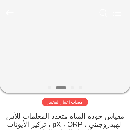
2026
Advanced
Instruments
Co.,Limited.
All
Rights
Reserved.
بيت
منتجات
معلومات
عنا
جولة
معدات اختبار المختبر
في
المعمل
مقياس جودة المياه متعدد المعلمات للأس
الهيدروجيني ، pX ، ORP ، تركيز الأيونات