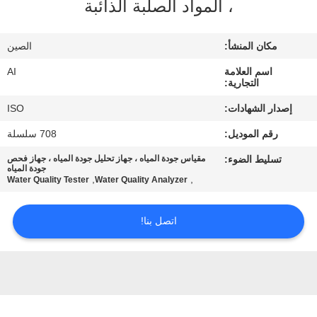
، المواد الصلبة الذائبة
رقابة
جودة
مكان المنشأ:
الصين
اسم العلامة
AI
اتصل
التجارية:
بنا
إصدار الشهادات:
ISO
رقم الموديل:
708 سلسلة
أخبار
تسليط الضوء:
مقياس جودة المياه ، جهاز تحليل جودة المياه ، جهاز فحص
جودة المياه
,
,
Water Quality Tester
Water Quality Analyzer
حالات
اتصل بنا!
اطلب
اقتباس
خريطة