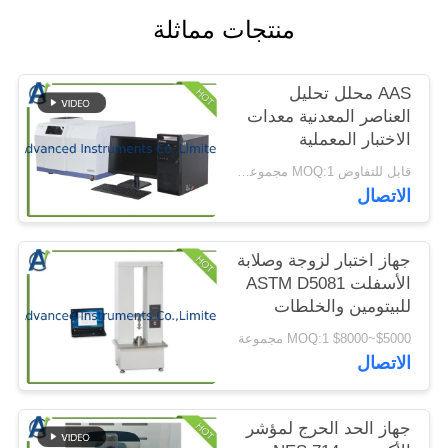
الموقع
منتجات مماثلة
PRIVACY
AAS محلل تحليل
POLICY
العناصر المعدنية معدات
الاختبار المعملية
قابل للتفاوض MOQ:1 مجموعة محلل AAS بترتيب واحد
الاتصال
جهاز اختبار لزوجة وصلابة
الأسفلت ASTM D5081
للبيتومين والخلطات
البيتومينية
$5000~$8000 MOQ:1 مجموعة
الاتصال
جهاز الحد الحرج لمؤشر