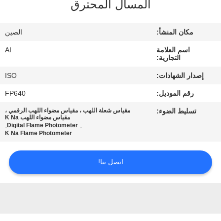
المسال المحترق
رقابة
جودة
مكان المنشأ:
الصين
اسم العلامة
AI
اتصل
التجارية:
بنا
إصدار الشهادات:
ISO
رقم الموديل:
FP640
أخبار
تسليط الضوء:
مقياس شعلة اللهب ، مقياس مضواء اللهب الرقمي ،
مقياس مضواء اللهب K Na
,
,
Digital Flame Photometer
حالات
K Na Flame Photometer
اتصل بنا!
اطلب
اقتباس
خريطة