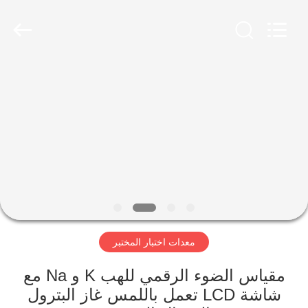
2026
Advanced
Instruments
Co.,Limited.
All
Rights
Reserved.
بيت
منتجات
معلومات
عنا
جولة
معدات اختبار المختبر
في
المعمل
مقياس الضوء الرقمي للهب K و Na مع
شاشة LCD تعمل باللمس غاز البترول