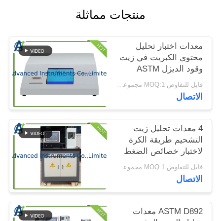
الموقع
منتجات مماثلة
PRIVACY
معدات اختبار تحليل
POLICY
محتوى الكبريت في زيت
وقود الديزل ASTM
D4294 XRF
قابل للتفاوض MOQ:1 مجموعة XRF Surfur Content Analyzer
الاتصال
4 معدات تحليل زيت
التشحيم طريقة الكرة
لاختبار خصائص الضغط
الشديد
قابل للتفاوض MOQ:1 مجموعة اختبار خصائص الضغط الشديد
الاتصال
ASTM D892 معدات