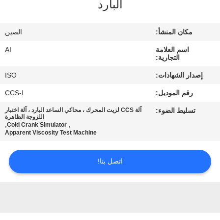
البارد
رقابة
جودة
مكان المنشأ:
الصين
اسم العلامة
AI
اتصل
التجارية:
بنا
إصدار الشهادات:
ISO
رقم الموديل:
CCS-I
أخبار
تسليط الضوء:
آلة CCS لزيت المحرك ، محاكي الساعد البارد ، آلة اختبار
اللزوجة الظاهرة
,
,
Cold Crank Simulator
حالات
Apparent Viscosity Test Machine
اتصل بنا!
اطلب
اقتباس
خريطة