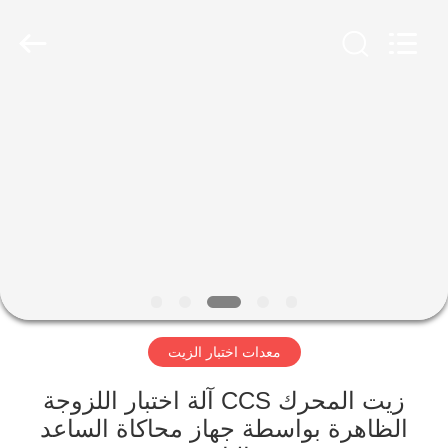
2026
Advanced
Instruments
Co.,Limited.
All
Rights
Reserved.
بيت
منتجات
معلومات
عنا
جولة
معدات اختبار الزيت
في
المعمل
زيت المحرك CCS آلة اختبار اللزوجة
الظاهرة بواسطة جهاز محاكاة الساعد