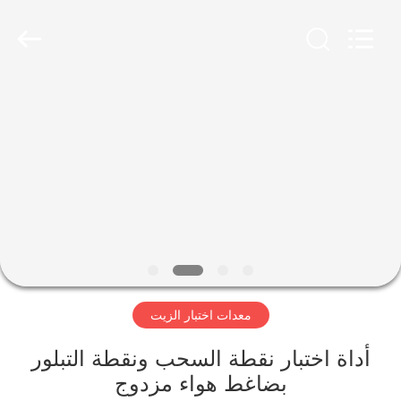
2026
Advanced
Instruments
Co.,Limited.
All
Rights
Reserved.
بيت
منتجات
معلومات
عنا
جولة
معدات اختبار الزيت
في
المعمل
أداة اختبار نقطة السحب ونقطة التبلور
بضاغط هواء مزدوج