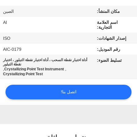
رقابة
مكان المنشأ:
الصين
جودة
اسم العلامة
AI
التجارية:
اتصل
إصدار الشهادات:
ISO
بنا
رقم الموديل:
AIC-0179
تسليط الضوء:
أداة اختبار نقطة السحب ، أداة اختبار نقطة التبلور ، اختبار
أخبار
نقطة التبلور
,
,
Crystallizing Point Test Instrument
Crystallizing Point Test
حالات
اتصل بنا!
اطلب
اقتباس
خريطة