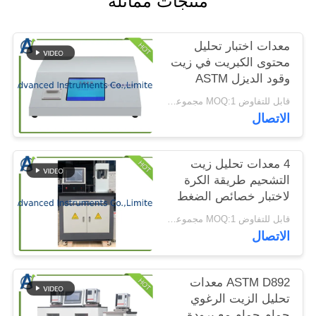
منتجات مماثلة
الموقع
معدات اختبار تحليل
PRIVACY
محتوى الكبريت في زيت
وقود الديزل ASTM
POLICY
D4294 XRF
قابل للتفاوض MOQ:1 مجموعة XRF Surfur Content Analyzer
الاتصال
4 معدات تحليل زيت
التشحيم طريقة الكرة
لاختبار خصائص الضغط
الشديد
قابل للتفاوض MOQ:1 مجموعة اختبار خصائص الضغط الشديد
الاتصال
ASTM D892 معدات
تحليل الزيت الرغوي
حمام حمام مع برودة