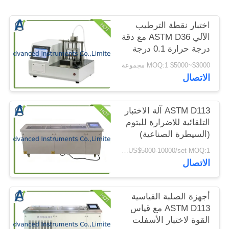
الموقع
اختبار نقطة الترطيب
الآلي ASTM D36 مع دقة
PRIVACY
درجة حرارة 0.1 درجة
POLICY
مئوية لاختبار البطين
$3000~$5000 MOQ:1 مجموعة
باستخدام جهاز حلقة
الاتصال
وكرة لعينتين في وقت
واحد
ASTM D113 آلة الاختبار
التلقائية للاضرارة للبتوم
(السيطرة الصناعية)
لمهندسة الطرق السريعة
US$5000-10000/set MOQ:1 مجموعة
الاتصال
أجهزة الصلبة القياسية
ASTM D113 مع قياس
القوة لاختبار الأسفلت