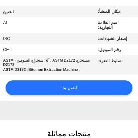
رقابة
مكان المنشأ:
الصين
جودة
اسم العلامة
AI
التجارية:
اتصل
إصدار الشهادات:
ISO
بنا
رقم الموديل:
CE-I
تسليط الضوء:
مستخرج ASTM D2172 ، آلة استخراج البيتومين ، ASTM
أخبار
D2172
,
,
ASTM D2172
Bitumen Extraction Machine
حالات
اتصل بنا!
اطلب
اقتباس
منتجات مماثلة
خريطة