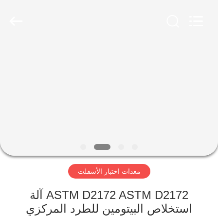
2026
Advanced
Instruments
Co.,Limited.
All
Rights
Reserved.
بيت
منتجات
معلومات
عنا
جولة
معدات اختبار الأسفلت
في
المعمل
ASTM D2172 ASTM D2172 آلة
استخلاص البيتومين للطرد المركزي