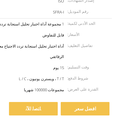
إصدار الشهادات:
ISO
رقم الموديل:
SFRA-I
الحد الأدنى لكمية:
1 مجموعة أداة اختبار تحليل استجابة تردد الاجتياح
الأسعار:
قابل للتفاوض
تفاصيل التغليف:
أداة اختبار تحليل استجابة تردد الاجتياح
الرقائقي
وقت التسليم:
15 يوم
شروط الدفع:
T / T ، ويسترن يونيون ، L / C
القدرة على العرض:
مجموعات 100000 شهريا
افضل سعر
ﺎﺘﺼﻟ ﺍﻶﻧ