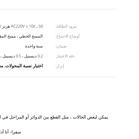
مزود الطاقة:
AC220V ± 10٪ ، 50 هرتز / 60 هرتز
أوضاع الاجتياح:
المسح الخطي ، مسح الم
ضمان:
سنة واحدة
دقة الاختبار:
0.2 ديسيبل ، 0.5 ديسيبل ، 1.0 ديسيبل
اختبار نسبة المحولات
مع
إبراز:
,
يمكن لبعض الحالات ، مثل القطع بين الدوائر أو المراحل في ا
أدا
سفرا- أنا