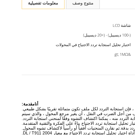
منتوج وصف
معلومات تفصيلية
شاشة LCD
(-100 ديسيبل) - (+20 ديسيبل)
اختبار تحليل استجابة تردد الاجتياح في المحولات
&gt; 1MΩ
أنا
مقدمة:
 ، فإن استجابة التردد لكل ملف تكون متماثلة تقريبًا بشكل طبيعي.
للف من أجل الضرب في النقل ، أن يغير مرجع المحول ، والذي سيتم
بة التردد منه ، يمكننا اكتشاف التشوه وفقًا لمنحنى استجابة التردد.
ر تحليل استجابة تردد الاجتياح بناءً على الفكرة والتقنية المتقدمة.
 بدقة.ثم نقارن المنحنيات أفقياً أو رأسياً لاكتشاف تشوه المحول.
ة اختبار تحليل استجابة تردد الاجتياح مع معيار DL / T911 2004.