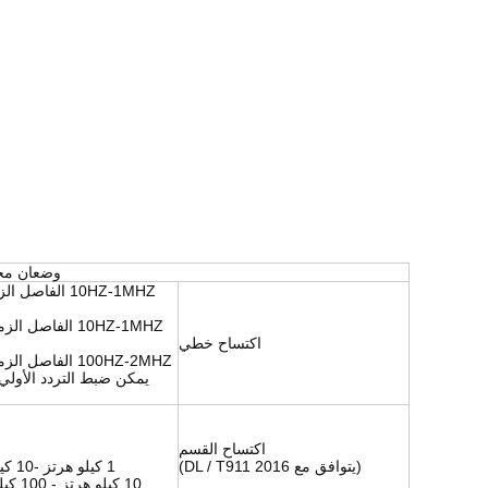
وضعان مخت
اكتساح خطي
100HZ-2MHZ الفاصل الزمني 0.25 كيلو هرتز 4001 نقطة (الكمبيوتر متاح)
يمكن ضبط التردد الأولي 
اكتساح القسم
(يتوافق مع DL / T911 2016)
1 كيلو هرتز -10 كيلو هرتز الفاصل الزمني 20 كيلو هرتز 450 نقطة
10 كيلو هرتز - 100 كيلو هرتز الفاصل الزمني 0.3 كيلو هرتز 300 نقطة