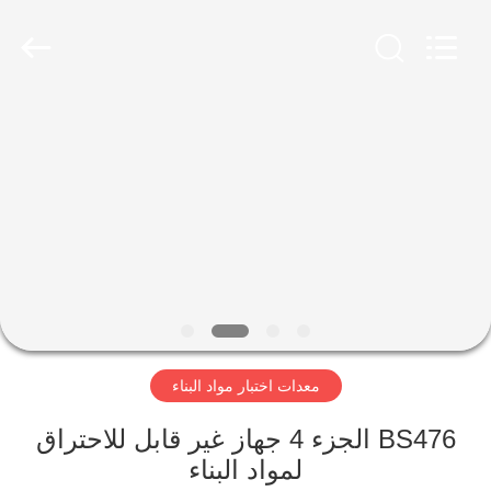
2026
Advanced
Instruments
Co.,Limited.
All
Rights
Reserved.
بيت
منتجات
معلومات
عنا
جولة
معدات اختبار مواد البناء
في
المعمل
BS476 الجزء 4 جهاز غير قابل للاحتراق
لمواد البناء