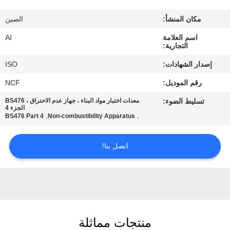
رقابة
مكان المنشأ:
الصين
جودة
اسم العلامة
AI
التجارية:
اتصل
إصدار الشهادات:
ISO
بنا
رقم الموديل:
NCF
تسليط الضوء:
معدات اختبار مواد البناء ، جهاز عدم الاحتراق ، BS476
أخبار
الجزء 4
,
,
BS476 Part 4
Non-combustibility Apparatus
حالات
اتصل بنا!
اطلب
اقتباس
منتجات مماثلة
خريطة