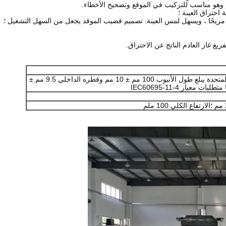
ريغ غاز العادم الناتج عن الاحتراق.
مستورد من الولايات المتحدة يبلغ طول الأنبوب 100 مم ± 10 مم وقطره الداخلي 9.5 مم ±