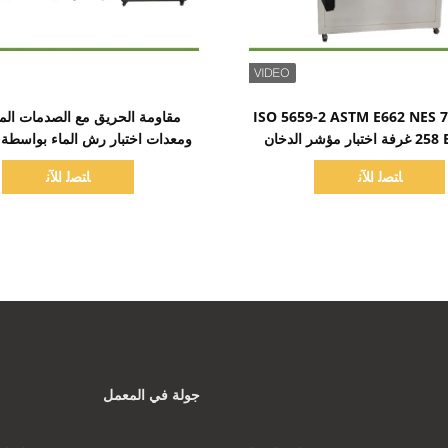
اظهر التفاصيل
اظهر التفاصيل
ISO 5659-2 ASTM E662 NES 
مقاومة الحريق مع الصدمات المي
ار مؤشر الدخان
ومعدات اختبار رش الماء بواسطة BS 6387
ﺎﺘﺼﻟ ﺍﻶﻧ
ﺎﺘﺼﻟ ﺍﻶﻧ
جولة في المعمل