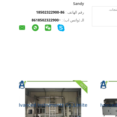
Sandy
رقم الهاتف :
86-18502322900
الـ (واتس اب) :
+
8618502322900