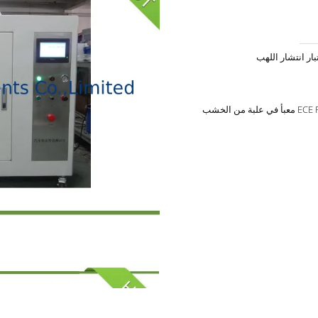
معدل الاحتراق واختبار انتشار اللهب ECE R118 معبأ في علبة من الخشب