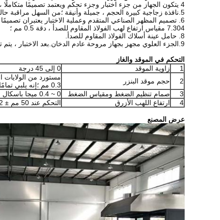
4 يتكون الجهاز من جزء اختبار وجزء تحكم ويعتمد تصميمًا متكاملًا ، وهو مناسب للتركيب في الموقع وتصحيح الأخطاء.
5.نافذة زجاجية كبيرة الحجم ، جميلة وأنيقة ؛من السهل مراقبة حالة احتراق العينة ؛
6. تصميم المظهر الصناعي المتقدم وعملية الاختبار يعتبران تصميمًا مريحًا ، ويسهل لمس العينة. تصميم قضيب الموقد يجعل من السهل التشغيل ؛
7.304 مقياس ارتفاع لهب الفولاذ المقاوم للصدأ ، دقة 0.5 مم ؛
8. حامل عينة أسلاك الفولاذ المقاوم للصدأ.
9.
الجزء العلوي مجهز بجهاز مروحة عادم الدخان.بعد الاختبار ، يتم تف
التحكم في الموقد والغاز
1
زاوية الموقد
0 إلى 45 درجة
2
حجم موقد البنزر
0.3 مم ؛إنه يلبي تمامًا متطلبات معيار IEC60695-11-4
3
صمام تنظيم الضغط ومقياس الضغط
0 ~ 0.4 ميجا باسكال
4
ارتفاع اللهب الأزرق
التحكم عند 50 مم ± 2 مم ؛الارتفاع الكلي 100 ملم
عرض المصنع