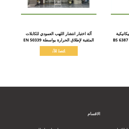
اظهر التفاصيل
كانيكية
آلة اختبار انتشار اللهب العمودي للكابلات
المثقبة لإطلاق الحرارة بواسطة EN 50339
ﺎﺘﺼﻟ ﺍﻶﻧ
الاقسام