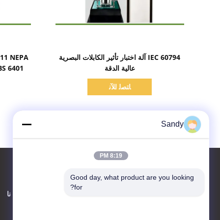
اظهر التفاصيل
IEC 60794 آلة اختبار تأثير الكابلات البصرية
711 NEPA
عالية الدقة
258 BS 6401 غرفة اختب
ﺎﺘﺼﻟ ﺍﻶﻧ
Sandy
8:19 PM
Good day, what product are you looking 
for?
اتصل بنا
حول نا
Advanced Instruments