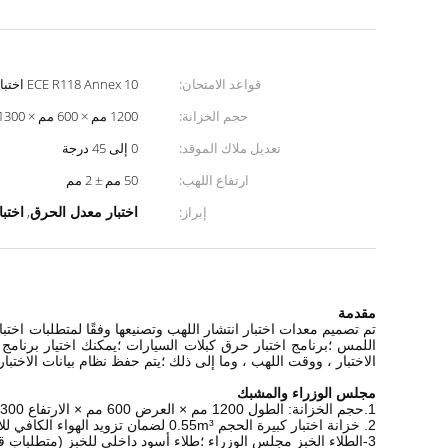
قواعد الامتحان:
ECE R118 Annex 10 اختبار حرق الكابلات الكهربائية للسيارات
حجم الخزانة:
1200 مم × 600 مم × 1300 مم
تعديل ملاك الموقد:
0 إلى 45 درجة
ارتفاع اللهب:
50 مم ± 2 مم
اختبار معدل الحرق
اختبا
إبراز:
,
مقدمة
اللمس ؛برنامج اختبار حرق كبلات السيارات ؛يمكنك اختيار برنامج 
الاختبار ، ووقت اللهب ، وما إلى ذلك ؛يتم حفظ نظام بيانات الاختبار 
مجلس الوزراء والمشبك
1.حجم الخزانة: الطول 1200 مم × العرض 600 مم × الارتفاع 1300 مم ؛
2. خزانة اختبار كبيرة الحجم 0.55m³ لضمان تزويد الهواء الكافي للاختبار ؛
3-الطلاء الخبز مجلس الوزراء ؛طلاء أسود داخلي للخبز (متطلبات قياسية) ، مقاومة للتآكل ؛