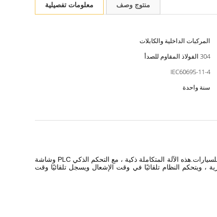
منتوج وصف
معلومات تفصيلية
المركبات الداخلية والكابلات
304 الفولاذ المقاوم للصدأ
IEC60695-11-4
سنة واحدة
تم تصميم معدات اختبار انتشار اللهب وتصنيعها وفقًا لمتطلبات اختبار QC / T 730-2005 و ECE R118 Annex 10 لاختبار حرق الكابلات الكهربائية للسيارات.هذه الآلة المتكاملة ذكية ، مع التحكم الذكي PLC وشاشة
ة ، ويتحكم النظام تلقائيًا في وقت الإشعال ويسجل تلقائيًا وقت