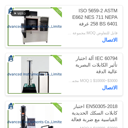
الموقع
ISO 5659-2 ASTM
E662 NES 711 NEPA
PRIVACY
258 BS 6401 غرفة
اختبار مؤشر الدخان
POLICY
قابل للتفاوض MOQ:مجموعة واحدة من غرفة اختبار كثافة الدخان NBS
الاتصال
IEC 60794 آلة اختبار
تأثير الكابلات البصرية
عالية الدقة
$3000~$10000 MOQ:1 مجموعة
الاتصال
EN50305-2018 اختبار
كابلات السكك الحديدية
القياسية مع ضربة فعالة
400 ملم وقوس فولاذي