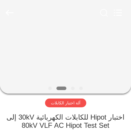
2026
Advanced
Instruments
Co.,Limited.
All
Rights
Reserved.
بيت
منتجات
معلومات
عنا
جولة
آلة اختبار الكابلات
في
المعمل
اختبار Hipot للكابلات الكهربائية 30kV إلى
80kV VLF AC Hipot Test Set