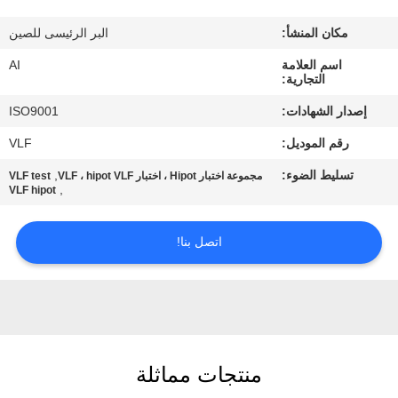
رقابة
مكان المنشأ:
البر الرئيسى للصين
جودة
اسم العلامة
AI
التجارية:
اتصل
إصدار الشهادات:
ISO9001
بنا
رقم الموديل:
VLF
تسليط الضوء:
,
مجموعة اختبار Hipot ، اختبار VLF ، hipot VLF
VLF test
أخبار
,
VLF hipot
حالات
اتصل بنا!
اطلب
اقتباس
منتجات مماثلة
خريطة