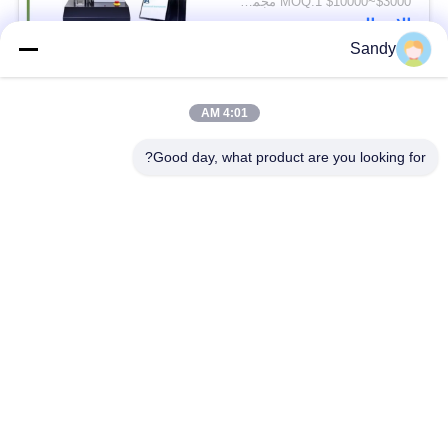
$3000~$10000 MOQ:1 مجموعة
قطره 0.45 ملم للاختبار
الاتصال
الديناميكي للقطع
Sandy
فئات شعبية
جميع
4:01 AM
Good day, what product are you looking for?
معدات اختبار المختبر
معدات اختبار الزيت
معدات اختبار الحريق
آلة اختبار الكابلات
معدات اختبار البترول
الكهربائية اختبار أداة
معدات اختبار مواد
معدات اختبار القابلية
البناء
للاشتعال