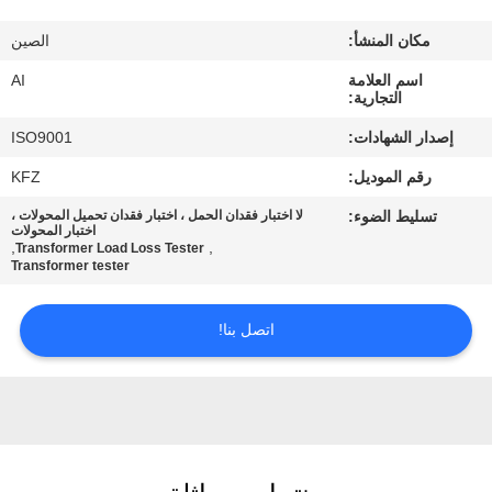
رقابة
مكان المنشأ:
الصين
جودة
اسم العلامة
AI
التجارية:
اتصل
إصدار الشهادات:
ISO9001
بنا
رقم الموديل:
KFZ
تسليط الضوء:
لا اختبار فقدان الحمل ، اختبار فقدان تحميل المحولات ،
أخبار
اختبار المحولات
,
,
Transformer Load Loss Tester
Transformer tester
حالات
اتصل بنا!
اطلب
اقتباس
خريطة