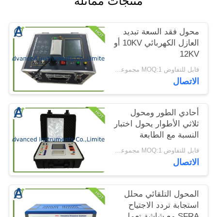
منتجات مماثلة
الموقع
محول فقد السعة تبديد
PRIVACY
العازل الكهربائي 10KV أو
12KV
POLICY
قابل للتفاوض MOQ:1 مجموعة كاملة محول السعة تستر
الاتصال
أحادي الطور ومحول
ثلاثي الأطوار يحول اختبار
النسبة مع الطابعة
قابل للتفاوض MOQ:1 مجموعة كاملة محول يدير نسبة اختبار
الاتصال
المحول التلقائي محلل
استجابة تردد الاجتياح
SFRA مع شاشة تعمل