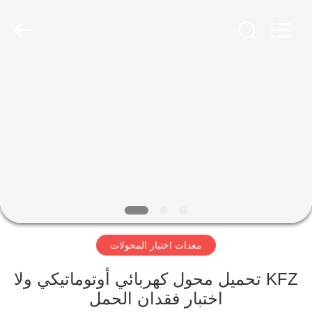
2026
Advanced
Instruments
Co.,Limited.
All
Rights
Reserved.
بيت
منتجات
معلومات
عنا
جولة
معدات اختبار المحولات
في
المعمل
KFZ تحميل محول كهربائي أوتوماتيكي ولا
اختبار فقدان الحمل