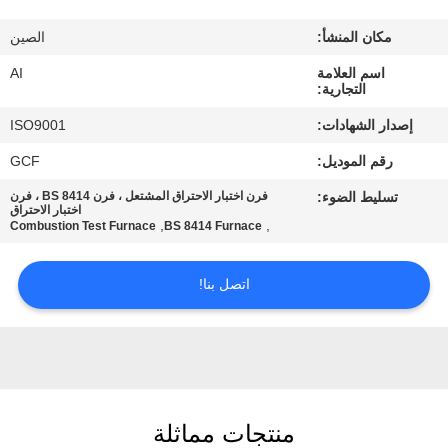
رقابة
مكان المنشأ:
الصين
جودة
اسم العلامة
AI
التجارية:
اتصل
إصدار الشهادات:
ISO9001
بنا
رقم الموديل:
GCF
تسليط الضوء:
فرن اختبار الاحتراق المشتعل ، فرن BS 8414 ، فرن
أخبار
اختبار الاحتراق
,
,
Combustion Test Furnace
BS 8414 Furnace
حالات
اتصل بنا!
اطلب
اقتباس
منتجات مماثلة
خريطة