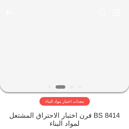
2026
Advanced
Instruments
Co.,Limited.
All
Rights
Reserved.
بيت
منتجات
معلومات
عنا
جولة
معدات اختبار مواد البناء
في
المعمل
BS 8414 فرن اختبار الاحتراق المشتعل
لمواد البناء