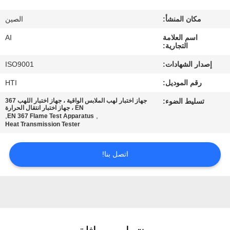
رقابة
مكان المنشأ:
الصين
جودة
اسم العلامة
AI
التجارية:
اتصل
إصدار الشهادات:
ISO9001
بنا
رقم الموديل:
HTI
تسليط الضوء:
جهاز اختبار لهب الملابس الواقية ، جهاز اختبار اللهب 367
أخبار
EN ، جهاز اختبار انتقال الحرارة
,
,
EN 367 Flame Test Apparatus
Heat Transmission Tester
حالات
اتصل بنا!
اطلب
اقتباس
خريطة