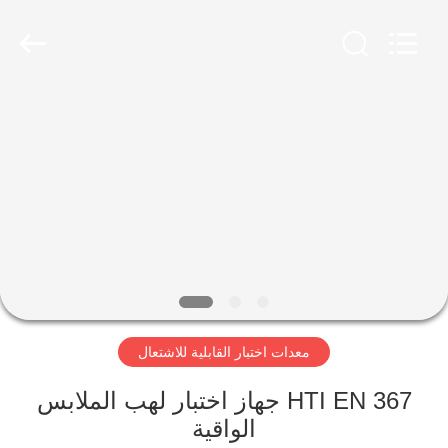
2026
Advanced
Instruments
Co.,Limited.
All
Rights
Reserved.
بيت
منتجات
معلومات
عنا
جولة
معدات اختبار القابلية للاشتعال
في
المعمل
HTI EN 367 جهاز اختبار لهب الملابس
الواقية