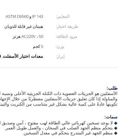
المعايير:
IP 143 و ASTM D6560
طريقة اختبار:
هيبتان غير قابلة للذوبان
مزود الطاقة:
AC220V ، 50 هرتز
وزن:
5 كجم
معدات اختبار الأسفلت
0
إبراز:
,
طلب:
الأسفلتين هو الجزيئات العضوية ذات الكتلة الجزيئية الأعلى ونسبة 
والمناولة إذا كان تعليق جزيئات الأسفلتين مضطربًا من خلال الإجهاد
تكوينها عادةً على كمية عالية بشكل غير متناسب من الكبريت والنيتر
سمات:
◆ لا يوجد تسخين كهربائي عالي الطاقة لهب مفتوح ، آمن وصديق للب
◆ يتحكم منظم الجهد الصلب في السخان ، والعمل طويل العمر.
◆ منظم الجهد غير المتدرج يتحكم في معدل التسخين.