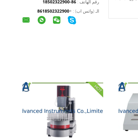
رقم الهاتف :
86-18502322900
الـ (واتس اب) :
+
8618502322900