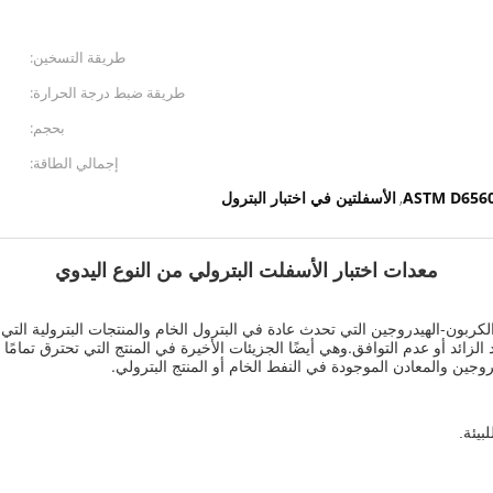
طريقة التسخين:
طريقة ضبط درجة الحرارة:
بحجم:
إجمالي الطاقة:
ASTM D656
الأسفلتين في اختبار البترول
,
معدات اختبار الأسفلت البترولي من النوع اليدوي
الكربون-الهيدروجين التي تحدث عادة في البترول الخام والمنتجات البترولية التي
 الزائد أو عدم التوافق.وهي أيضًا الجزيئات الأخيرة في المنتج التي تحترق تمام
وجين والمعادن الموجودة في النفط الخام أو المنتج البترولي.
يئة.