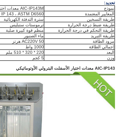
تحديد:
نموذج
AIC-IP143M معدات اختبار الأسفلت البترولي
المعايير المعتمدة
، IP 143 ، ASTM D6560
طريقة التسخين
سترة التدفئة الكهربائية
طريقة ضبط درجة الحرارة
ترموستات ستبليس
طريقة التحكم في درجة الحرارة
منظم قوة كبيرة صلبة
طريقة التبريد
ماء الصنبور
مزود الطاقة
AC220V 50 هرتز
إجمالي الطاقة
1000 واط
البعد
220 * 320 * 510 ملم
وزن
5 كجم
AIC-IP143 معدات اختبار الأسفلت البترولي الأوتوماتيكي