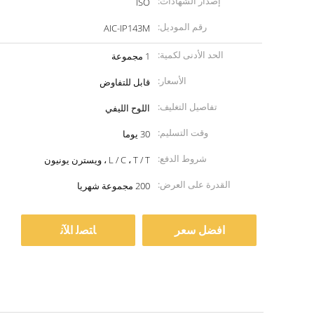
إصدار الشهادات:
ISO
رقم الموديل:
AIC-IP143M
الحد الأدنى لكمية:
1 مجموعة
الأسعار:
قابل للتفاوض
تفاصيل التغليف:
اللوح الليفي
وقت التسليم:
30 يوما
شروط الدفع:
L / C ، T / T ، ويسترن يونيون
القدرة على العرض:
200 مجموعة شهريا
افضل سعر
ﺎﺘﺼﻟ ﺍﻶﻧ