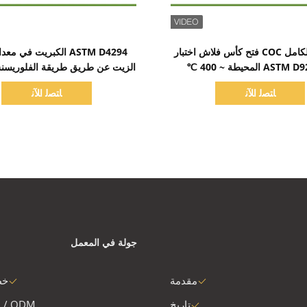
اظهر التفاصيل
اظهر التفاصيل
التلقائي بالكامل COC فتح كأس فلاش اختبار
ASTM D4294 الكبريت في م
الزيت عن طريق طريقة الفلوريسن
السينية
ﺎﺘﺼﻟ ﺍﻶﻧ
ﺎﺘﺼﻟ ﺍﻶﻧ
جولة في المعمل
مقدمة
خط
تاريخ
 / ODM