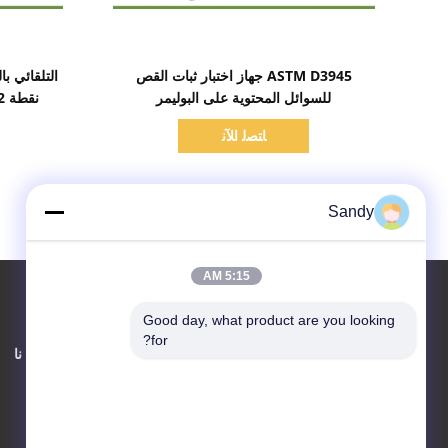
اظهر التفاصيل
ASTM D3945 جهاز اختبار ثبات القص
للسوائل المحتوية على البوليمر
نقطة ASTM D92 المحيطة ~ 400 ℃
ﺎﺘﺼﻟ ﺍﻶﻧ
Sandy
5:15 AM
Good day, what product are you looking 
for?
اتصل بنا
حول نا
Advanced Instruments
Co.,Limited