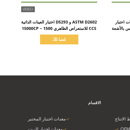
اظهر التفاصيل
عدات اختبار
ASTM D2602 و D5293 اختبار العينات الذاتية
س بالأشعة
CCS للاستعراض الظاهري 1500 ~ 15000CP
ﺎﺘﺼﻟ ﺍﻶﻧ
الاقسام
 الانتاج
معدات اختبار المختبر
OEM
معدات اختبار الزيت