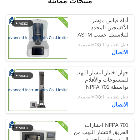
منتجات مماثلة
الموقع
أداة قياس مؤشر
PRIVACY
الأكسجين المحدد
للبلاستيك حسب ASTM
POLICY
D2863، ISO 4589-2،
قابل للتفاوض MOQ:1 مجموعة أداة قياس مؤشر الأكسجين
NES 714
الاتصال
جهاز اختبار انتشار اللهب
للمنسوجات والأفلام
بواسطة NPFA 701
الطريقة الثانية
قابل للتفاوض MOQ:1 مجموعة NPFA 701 تستر بترتيب واحد
الاتصال
NFPA 701 اختبارات
الحريق لانتشار اللهب من
المنسوجات وأجهزة