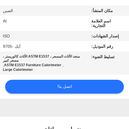
رقابة
مكان المنشأ:
الصين
جودة
اسم العلامة
AI
التجارية:
اتصل
إصدار الشهادات:
ISO
بنا
رقم الموديل:
آيك -9705
تسليط الضوء:
منجد الأثاث المسعر ، ASTM E1537 الأثاث كالوريمتر ،
أخبار
مسعر كبير
,
,
ASTM E1537 Furniture Calorimeter
Large Calorimeter
حالات
اتصل بنا!
اطلب
اقتباس
خريطة