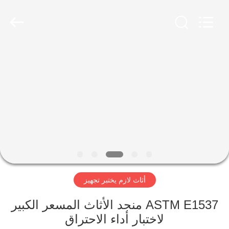
2026
Advanced
Instruments
Co.,Limited.
All
Rights
Reserved.
بيت
منتجات
معلومات
عنا
جولة
أثاث لازم يختبر تجهيز
في
المعمل
ASTM E1537 منجد الأثاث المسعر الكبير
لاختبار أداء الاحتراق