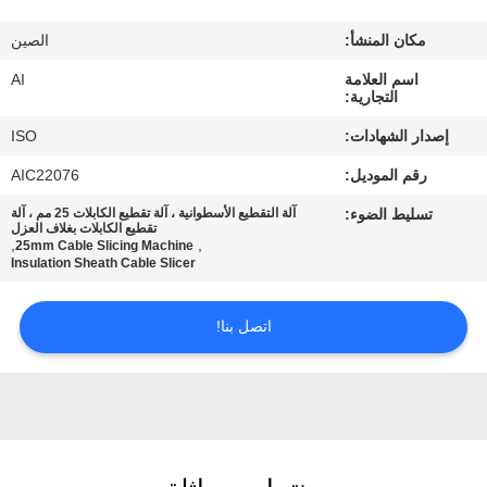
رقابة
مكان المنشأ:
الصين
جودة
اسم العلامة
AI
التجارية:
اتصل
إصدار الشهادات:
ISO
بنا
رقم الموديل:
AIC22076
تسليط الضوء:
آلة التقطيع الأسطوانية ، آلة تقطيع الكابلات 25 مم ، آلة
أخبار
تقطيع الكابلات بغلاف العزل
,
,
25mm Cable Slicing Machine
Insulation Sheath Cable Slicer
حالات
اتصل بنا!
اطلب
اقتباس
خريطة