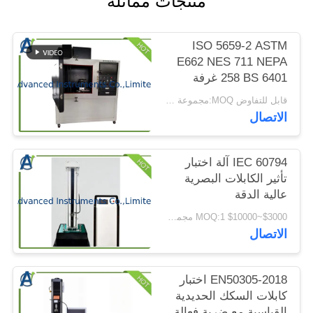
منتجات مماثلة
الموقع
ISO 5659-2 ASTM
PRIVACY
E662 NES 711 NEPA
258 BS 6401 غرفة
POLICY
اختبار مؤشر الدخان
قابل للتفاوض MOQ:مجموعة واحدة من غرفة اختبار كثافة الدخان NBS
الاتصال
IEC 60794 آلة اختبار
تأثير الكابلات البصرية
عالية الدقة
$3000~$10000 MOQ:1 مجموعة
الاتصال
EN50305-2018 اختبار
كابلات السكك الحديدية
القياسية مع ضربة فعالة