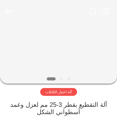
2026
Advanced
Instruments
Co.,Limited.
All
Rights
Reserved.
بيت
منتجات
معلومات
عنا
جولة
آلة اختبار الكابلات
في
المعمل
آلة التقطيع بقطر 3-25 مم لعزل وغمد
أسطواني الشكل