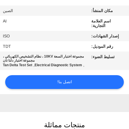
رقابة
مكان المنشأ:
الصين
جودة
اسم العلامة
AI
التجارية:
اتصل
إصدار الشهادات:
ISO
بنا
رقم الموديل:
TDT
تسليط الضوء:
مجموعة اختبار السعة 10KV ، نظام التشخيص الكهربائي ،
أخبار
مجموعة اختبار دلتا تان
,
,
Tan Delta Test Set
Electrical Diagnostic System
حالات
اتصل بنا!
اطلب
اقتباس
منتجات مماثلة
خريطة