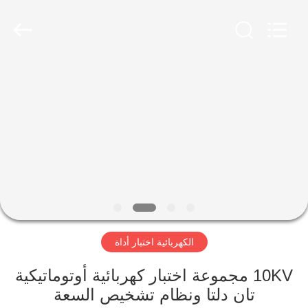
2026
Advanced
Instruments
Co.,Limited.
All
Rights
Reserved.
بيت
منتجات
معلومات
عنا
جولة
الكهربائية اختبار أداة
في
المعمل
10KV مجموعة اختبار كهربائية أوتوماتيكية
تان دلتا ونظام تشخيص السعة