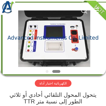
2026
Advanced
Instruments
Co.,Limited.
All
Rights
Reserved.
بيت
منتجات
معلومات
عنا
جولة
الكهربائية اختبار أداة
في
المعمل
يتحول المحول التلقائي أحادي أو ثلاثي
الطور إلى نسبة متر TTR