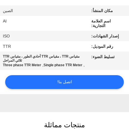
رقابة
مكان المنشأ:
الصين
جودة
اسم العلامة
AI
التجارية:
اتصل
إصدار الشهادات:
ISO
بنا
رقم الموديل:
TTR
تسليط الضوء:
مقياس TTR ، مقياس TTR أحادي الطور ، مقياس TTR
أخبار
ثلاثي المراحل
,
,
Three phase TTR Meter
Single phase TTR Meter
حالات
اتصل بنا!
اطلب
اقتباس
منتجات مماثلة
خريطة