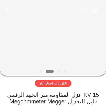
2026
Advanced
Instruments
Co.,Limited.
All
Rights
Reserved.
بيت
منتجات
معلومات
عنا
جولة
الكهربائية اختبار أداة
في
المعمل
15 KV عزل المقاومة متر الجهد الرقمي
قابل للتعديل Megohmmeter Megger