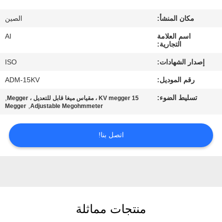
رقابة
مكان المنشأ:
الصين
جودة
اسم العلامة
AI
التجارية:
اتصل
إصدار الشهادات:
ISO
بنا
رقم الموديل:
ADM-15KV
تسليط الضوء:
,
15 KV megger ، مقياس ميغا قابل للتعديل ، Megger
أخبار
,
Megger
Adjustable Megohmmeter
حالات
اتصل بنا!
اطلب
اقتباس
منتجات مماثلة
خريطة