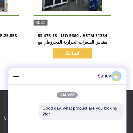
اظهر التفاصيل
BS 476-15 ، ISO 5660 ، ASTM E1354
مقياس السعرات الحرارية المخروطي مع
محلل الغاز المستورد
ﺎﺘﺼﻟ ﺍﻶﻧ
Sandy
3:22 AM
Good day, what product are you looking 
for?
اتصل بنا
حول نا
Advanced Instruments