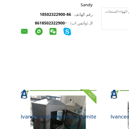
Sandy
رقم الهاتف :
86-18502322900
الـ (واتس اب) :
+
8618502322900