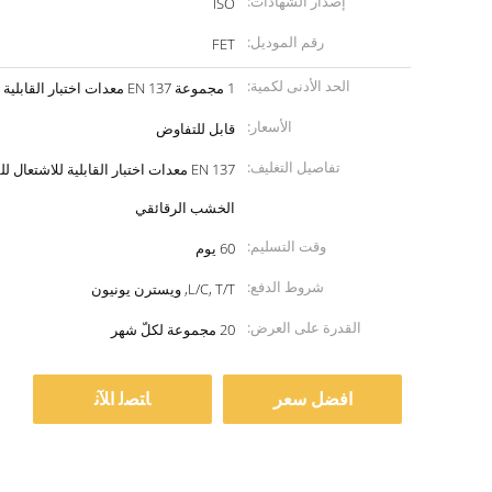
إصدار الشهادات:
ISO
رقم الموديل:
FET
الحد الأدنى لكمية:
1 مجموعة EN 137 معدات اختبار القابلية للاشتعال بالقناع الكامل
الأسعار:
قابل للتفاوض
تفاصيل التغليف:
EN 137 معدات اختبار القابلية للاشتع
الخشب الرقائقي
وقت التسليم:
60 يوم
شروط الدفع:
L/C, T/T, ويسترن يونيون
القدرة على العرض:
20 مجموعة لكلّ شهر
افضل سعر
ﺎﺘﺼﻟ ﺍﻶﻧ