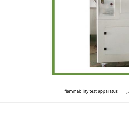
قي
,
flammability test apparatus