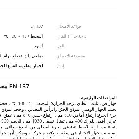
قواعد الامتحان:
EN 137
درجة حرارة الفرن:
المحيط + 15 ～ 100 ℃
اللون:
أسود
مجموعة الاحتراق:
بما في ذلك 8 قطع حزام البروبان الموقد
اختبار مقاومة القناع للح
إبراز:
EN 137 معدات اختبار مقاومة الحريق لجهاز تنفس الهواء مع قناع الوجه الكامل
المواصفات الرئيسية
جهاز فرن ثابت ، نطاق درجة الحرارة: المحيط + 15 100 ℃ ، حجم الغرفة الداخلية لا يقل عن: (L) 700 * (W) 500 * (H) 1200mm.
يختتم الجهاز الوهمي نموذج الجذع والرأس المعدني ، وحجم نموذج ا
عرض أفقي للورك 400 مم ، تمثال نصفي 1030 مم ، الخصر 960 ملم ، الورك 1100 ملم.
يتم تثبيت الرئة الاصطناعية في الجزء السفلي من الجذع ، والتي يمكن أن توفر تردد التنفس 14 مرة / 
يتم تثبيت جهاز الاختبار في سكة انزلاقية متحركة ، ويمكن أن يتحر
يمكن لجهاز الاختبار رفع 150 مم ، والانتهاء من السقوط الحر.