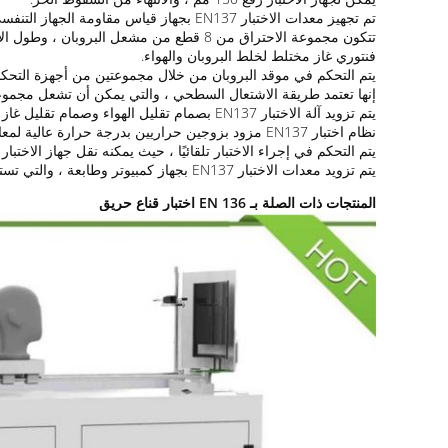
تم تجهيز معدات الاختبار EN137 بجهاز قياس مقاومة الجهاز التنفسي ، لذلك يمكن جمع البيانات وعرضها على الكمبيوتر.
فنتوري غاز مختلط لخلط البروبان والهواء.
يتم التحكم في موقد البروبان من خلال مجموعتين من أجهزة التحكم في التدفق ، ومدى التدفق هو 0-60L / min ، ويتم توفير تدفق
إنها تعتمد طريقة الاشتعال السطحي ، والتي يمكن أن تشعل مجموعت
يتم تزويد آلة الاختبار EN137 بصمام تقليل الهواء وصمام تقليل غاز الاحتراق للتحكم في ضغطها وضبطه.
نظام اختبار EN137 مزود بزوجين حراريين بدرجة حرارة عالية لمعايرة درجة حرارة اللهب للموقد.
يتم التحكم في إجراء الاختبار تلقائيًا ، حيث يمكنه نقل جهاز الاختبار 
يتم تزويد معدات الاختبار EN137 بجهاز كمبيوتر وطابعة ، والتي تستخدم للتحكم في إجراء الاختبار وجمع البيانات.
المنتجات ذات الصلة بـ EN 136 اختبار قناع حريق