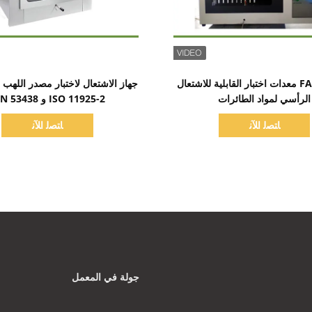
اظهر التفاصيل
اظهر التفاصيل
FAR.25.853 معدات اختبار القابلية للاشتعال
الرأسي لمواد الطائرات
ISO 11925-2 و DIN 53438
ﺎﺘﺼﻟ ﺍﻶﻧ
ﺎﺘﺼﻟ ﺍﻶﻧ
جولة في المعمل