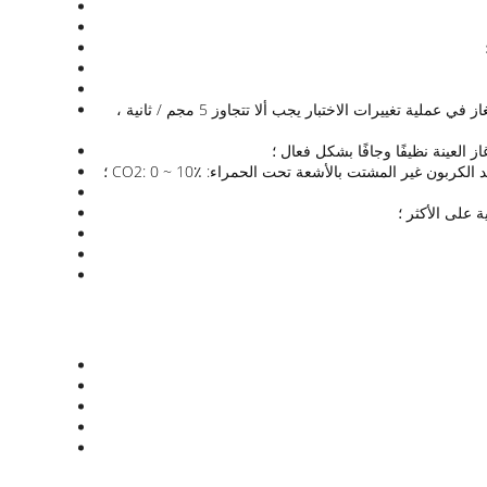
يمكن التحكم في إمداد الغاز تلقائيًا بمعدل تدفق يبلغ 647 مجم / ثانية و 2000 مجم / ثانية ، ويمكن أن يضمن نظام التحكم بالغاز أن سرعة إمداد الغاز في عملية تغييرات الاختبار يجب ألا تتجاوز 5 مجم / ثانية ،
العينة نظيفًا وجافًا بشكل فعال ؛