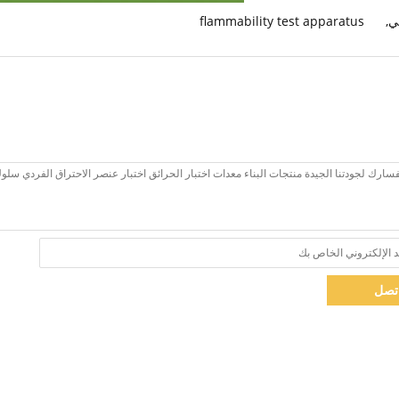
قي
,
flammability test apparatus
تصل