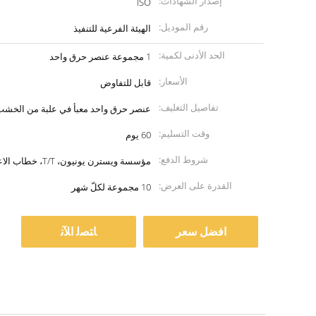
إصدار الشهادات:
ISO
رقم الموديل:
الهيئة الفرعية للتنفيذ
الحد الأدنى لكمية:
1 مجموعة عنصر حرق واحد
الأسعار:
قابل للتفاوض
تفاصيل التغليف:
عنصر حرق واحد معبأ في علبة من الخشب
وقت التسليم:
60 يوم
شروط الدفع:
مؤسسة ويسترن يونيون، T/T، خطاب الاعتماد
القدرة على العرض:
10 مجموعة لكلّ شهر
افضل سعر
ﺎﺘﺼﻟ ﺍﻶﻧ