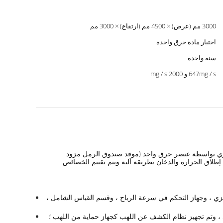
3000 مم (عرض) × 4500 مم (ارتفاع) × 3000 مم
اختبار مادة حرق واحدة
سنة واحدة
647mg / s و 2000 mg / s
ها للهجوم الحراري بواسطة عنصر حرق واحد (موقد صندوق الرمل مزود
إطلاق الحرارة والدخان بطريقة آلية ويتم تقييم الخصائص
عربة ، وإطار ثابت ، وغطاء لتجميع الغاز ، وجامع ، وأنبوب عادم من النوع J ، ومروحة طرد مركزي ، وجهاز التحكم في سرعة الرياح ، وقسم القياس الشامل ،
 ، وتم تجهيز نظام الكشف عن اللهب كجهاز حماية من اللهب ؛