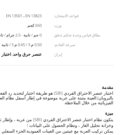
قواعد الامتحان:
EN 13501 ، EN 13823
وزن:
650 كجم
نطاق قياس وحدة تحكم تدفق
0 جم / ثانية - 2.5 جرام / ثانية
الكتلة:
سرعة العادم:
0.50 م 3 / 0.65 م 3 / ثانية
عنصر حرق واحد
اختبار
إبراز:
,
مقدمة
اختبار عنصر الاحتراق الفردي (SBI) هو
بالبروبان).العينة مثبتة على عربة موضوعة في إطار أسفل نظام العا
الفيزيائية من خلال الملاحظة.
ميزة
وخزانة تحليل الغاز ، ونظام الحصول على البيانات ؛
يمكن تركيب العربة مع عينتين من العينات العمودية.الجزء السفلي