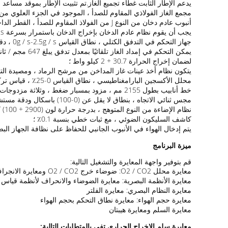
يدعم الإطار الثابت غطاء تجميع الغاز.تم تثبيت الإطار بموقد مساع
مجمع الغاز الفولاذي المقاوم للصدأ ، الموجود في الجزء العلوي من 
أنبوب عادم دخان من النوع J من الفولاذ المقاوم للصدأ ، القطر الداخلي (315 + 5) مم مع عزل من القطن المعدني المقاوم للحرارة العالية 50 مم ؛
يجب أن يقوم نظام عادم الدخان بإخراج الدخان باستمرار بسرعة 0.50m3 / s-0.65 m3 / s ، ويتم تنظيمه عن طريق تحويل التردد ؛
جهاز التحكم في التدفق الكتلي ، نطاق القياس 0g / s-2.5g / s ، دقة القراءة لا تقل عن 1.5٪ ؛
لضمان إخراج الحرارة 30.7 + 2 كيلو واط ؛
يتكون نظام أخذ عينات غاز المداخن من مرشح الرماد ، ومصيدة التبر
محلل الأكسجين البارامغناطيسي ، نطاق القياس 0-25٪ ، قياس تركيز الأكسجين في الغاز ، نطاق التركيز 0-25٪ ، T90 <12 ثانية ؛محلل ثاني أكسيد الكربون غير المشتت بالأشعة تحت الحمراء: CO2: 0 ~ 10٪ ؛
خط أنابيب بطول 2155 مم ، مزود بمسبار ضغط ، وثلاثة مزدوجات حرارية ، ومسبار لأخذ عينات الغاز ، ونظام إضاءة بيضاء ؛
مجس ثنائي الاتجاه ، بنطاق لا يقل عن (0-100) باسكال ودقة مستشعر ضغط مدخل 2Pa متصل.زمن استجابة مستشعر الضغط 90٪ الناتج هو 1 ثانية على الأكثر ؛
نظام الإضاءة من النوع المتوهج ، بدرجة حرارة لون (2900 + 100) كلفن ، ويتم تثبيت الوصلة المرنة على جانب أنبوب العادم ؛
كاشف السليكون الضوئي ، مع ثبات خطي بنسبة 0.1٪ ؛
يتم إدخال الهواء في الأنبوب الجانبي للحفاظ على نظافة الجهاز ا
ميزة البرنامج
قم بتوفير واجهة المعايرة والتشغيل التالية:
معايرة محلل O2 / CO2: ضوضاء خرج O2 / CO2 ومعايرة الانجراف
معايرة الأنظمة البصرية: معايرة الضوضاء والانحراف لأنظمة قياس 
معايرة النظام البصري: معايرة الفلتر
معايرة حجم الهواء: معايرة نطاق التحكم بحجم الهواء
معايرة السلم ومعايرة هيبتان
معايرة سلم الإخراج الحراري تفي بالمتطلبات التالية: