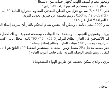
د ومجهز بنظام كشف اللهب كجهاز حماية من الاشتعال ؛
الإطار الثابت ، يستخدم لتجميع غازات الاحتراق ؛
يد ، وعمودين للتجفيف ، ومضخة أخذ العينات ، ومضخة تمعجية ، وذلك لجعل غاز 
لبصري ، والذي يمكن تحقيقه عن طريق الهواء المضغوط ؛
الدخان