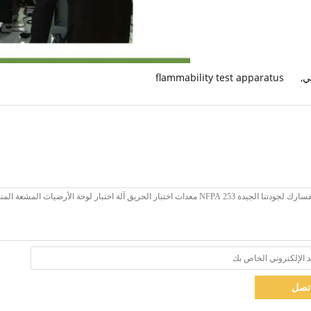
قي
,
flammability test apparatus
تصل