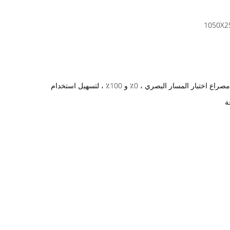
1 ، النظام البصري الذي يشتمل على درجة حرارة لون مصدر الضوء هي 2900 ± 100 كلفن متوهج ، ثنائي ضوئي من السيليكون يستقبل الضوء مع مصراع اختبار المسار البصري ، 0٪ و 100٪ ، لتسهيل استخدام