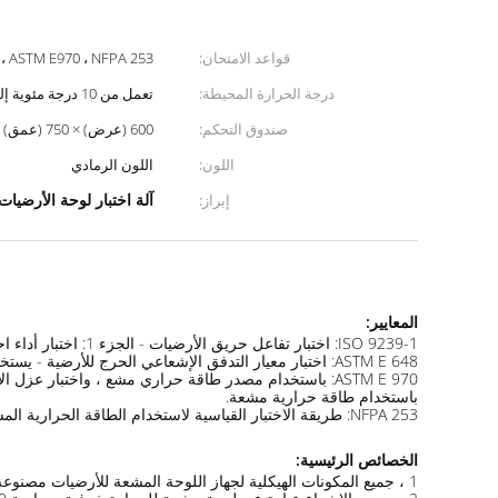
قواعد الامتحان:
 ، ASTM E970 ، NFPA 253
درجة الحرارة المحيطة:
تعمل من 10 درجة مئوية إلى 35 درجة مئوية
صندوق التحكم:
600 (عرض) × 750 (عمق) × 1600 (ارتفاع) مم
اللون:
اللون الرمادي
آلة اختبار لوحة الأرضيات
إبراز:
المعايير:
ISO 9239-1: اختبار تفاعل حريق الأرضيات - الجزء 1: اختبار أداء احتراق مواد الأرضيات بواسطة الحرارة المشعة
ASTM E 648: اختبار معيار التدفق الإشعاعي الحرج للأرضية - يستخدم نظام التغطية طاقة حرارية مشعة
ASTM E 970: باستخدام مصدر طاقة حراري مشع ، واختبار عزل الأرضيات ، والاختبار القياسي لعزل الأرضية ، من أجل التدفق الإشعاعي الحرج
باستخدام طاقة حرارية مشعة.
NFPA 253: طريقة الاختبار القياسية لاستخدام الطاقة الحرارية المشعة ، ونظام تراكب لوحات الاختبار Critical Radiant Flux
الخصائص الرئيسية:
1 ، جميع المكونات الهيكلية لجهاز اللوحة المشعة للأرضيات مصنوعة من الفولاذ المقاوم للصدأ ، والمظهر الجميل ، ومقاومة التآكل ؛