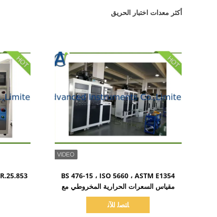
أكثر معدات اختبار الحريق
اظهر التفاصيل
BS 476-15 ، ISO 5660 ، ASTM E1354
مقياس السعرات الحرارية المخروطي مع
محلل الغاز المستورد
ﺎﺘﺼﻟ ﺍﻶﻧ