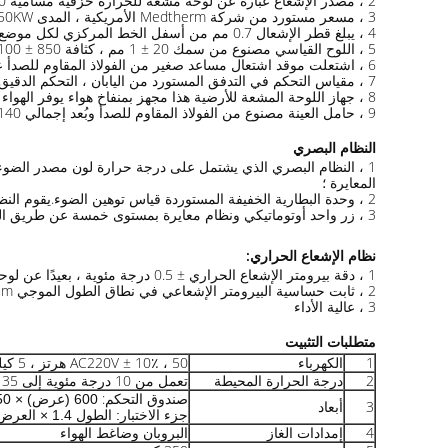
2 ، مصدر الإشعاع عبارة عن لوحة مشعة للحرارة خزفية مسامية 300 مم × 450 مم ، مائلة 30 درجة ؛
3 ، مسعر مستورد من شركة Medtherm الأمريكية ، المدى 50KW / م ؛
4 ، يبلغ قطر الإشعال 0.7 مم من أسفل الخط المركزي لكل موضع 60 درجة وفقًا للطلب القياسي.
5 ، اللوح القياسي مصنوع من سمك 20 ± 1 مم ، كثافة 850 ± 100 كجم / متر مكعب بدون طلاء مصنوع من لوح سيليكات الكالسيوم ؛حجم 1050X250mm
6 ، اشتعلت موقد اشتعال مساعد صغير من الفولاذ المقاوم للصدأ عينة.
7 ، مقياس التحكم في التدفق المستورد من اليابان ، التحكم الدقيق في تدفق البروبان
8 ، جهاز اللوحة المشعة للأرضية هذا مجهز بمنفاخ هواء يوفر الهواء والغاز المختلط من خلال غاز اختبار الخلط فينتوري ،
9 ، حامل العينة مصنوع من الفولاذ المقاوم للصدأ وبُعد إجمالي 1140 مم × 320 مم.
النظام البصري
المعايرة ؛
2 ، وحدة البطارية الخفيفة المستوردة قياس توهين الضوء.يقوم النظام تلقائيًا بحساب وتوليد منحنى نفاذية الضوء شبه الشفاف ؛خربشة قابلة للطباعة
3 ، زر واحد أوتوماتيكي ونظام معايرة بمستوى خمسة عن طريق الكمبيوتر.
نظام الإشعاع الحراري:
1 ، دقة بيرومتر الإشعاع الحراري ± 0.5 درجة مئوية ، بعيدًا عن لوحة الإشعاع حوالي 1.4 متر ؛
2 ، ثابت حساسية البيرومتر الإشعاعي في نطاق الطول الموجي 1um ~ 9um ؛
3 ، عالية الأداء
متطلبات التثبيت
1
الكهرباء
AC220V ± 10٪ ، 50 هرتز ، 5 كيلو واط
2
درجة الحرارة المحيطة
تعمل من 10 درجة مئوية إلى 35 درجة مئوية
صندوق التحكم:
600 (عرض) × 750 (عمق) × 1600 (ارتفاع) ملم
3
أبعاد
جزء الاختبار: الطول 1.4 × العرض 1.0 × الارتفاع 2.2 متر مكعب
4
إمدادات الغاز
البروبان وضاغط الهواء