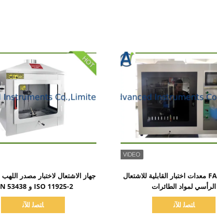
اظهر التفاصيل
اظهر التفاصيل
FAR.25.853 معدات اختبار القابلية للاشتعال
الرأسي لمواد الطائرات
ISO 11925-2 و DIN 53438
ﺎﺘﺼﻟ ﺍﻶﻧ
ﺎﺘﺼﻟ ﺍﻶﻧ