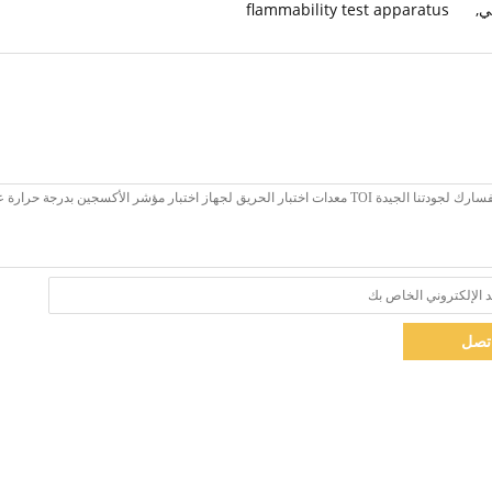
قي
,
flammability test apparatus
تصل