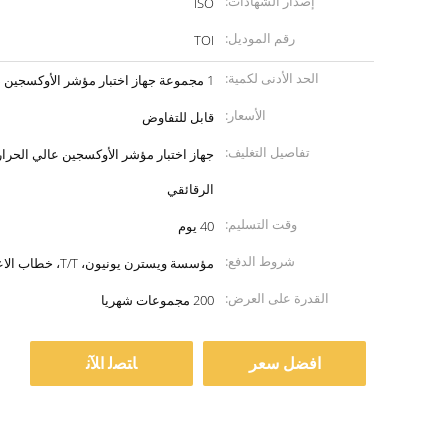
إصدار الشهادات:
ISO
رقم الموديل:
TOI
الحد الأدنى لكمية:
1 مجموعة جهاز اختبار مؤشر الأوكسجين درجة الحرارة العالية
الأسعار:
قابل للتفاوض
تفاصيل التغليف:
جهاز اختبار مؤشر الأوكسجين عالي الحرا
الرقائقي
وقت التسليم:
40 يوم
شروط الدفع:
مؤسسة ويسترن يونيون، T/T، خطاب الاعتماد
القدرة على العرض:
200 مجموعات شهريا
افضل سعر
ﺎﺘﺼﻟ ﺍﻶﻧ