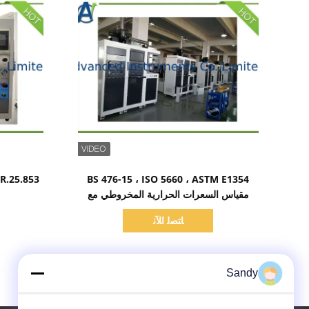
اظهر التفاصيل
BS 476-15 ، ISO 5660 ، ASTM E1354
مقياس السعرات الحرارية المخروطي مع
محلل الغاز المستورد
ﺎﺘﺼﻟ ﺍﻶﻧ
Sandy