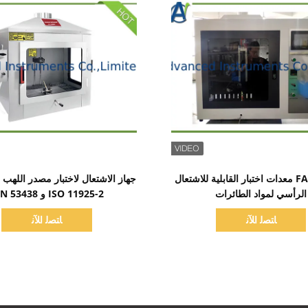
اظهر التفاصيل
اظهر التفاصيل
FAR.25.853 معدات اختبار القابلية للاشتعال
الرأسي لمواد الطائرات
ISO 11925-2 و DIN 53438
ﺎﺘﺼﻟ ﺍﻶﻧ
ﺎﺘﺼﻟ ﺍﻶﻧ