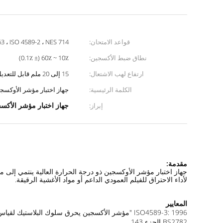
قواعد الامتحان:
 ، ISO 4589-2 ، NES 714
نطاق ضبط الأكسجين:
10٪ ~ 60٪ (± 0.1٪)
ارتفاع لهب الاشتعال:
15 إلى 20 ملم قابل للتعديل
الكلمة الرئيسية:
جهاز اختبار مؤشر الأوكسجين 
جهاز اختبار مؤشر الأكس
إبراز:
مقدمة:
لأداء الاحتراق للفيلم العمودي الداعم أو مواد الأغشية الرقيقة.
المعايير
ISO4589-3: 1996 "مؤشر الأكسجين يحرق سلوك البلاستيك لقياس اختبار درجات الحرارة العالية"
BS2782 الجزء 143