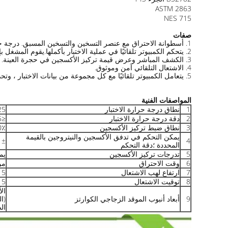
ASTM 2863
NES 715
صفات
1. أسطوانة الاحتراق مع عنصر التسخين والتسخين المسبق. درجة حرارة أسطوانة الاحتراق قابلة للتعديل.
2. يتحكم الكمبيوتر تلقائيًا في عملية الاختبار بأكملها.يقوم المشغل بإدخال قيمة تركيز الأكسجين من لوحة المفاتيح بناءً على متطلبات الاختبار.يمكن لجهاز TOI ضبط قيمة تركيز الأكسجين تلقائيًا في نطاق الإعداد.
3. الكشف المباشر وعرض قيمة تركيز الأكسجين في حجرة العينة.
4. الاشتعال التلقائي آمن وموثوق.
5. يتعامل الكمبيوتر تلقائيًا مع كل مجموعة من بيانات الاختبار ، وتحديد موثوقية بيانات الاختبار.
المواصفات الفنية
1
نطاق درجة حرارة الاختبار
25 درجة مئوية ~ 150 د
2
دقة درجة حرارة الاختبار
≤125 درجة مئوية ± 2 درجة مئوية ؛> 125 درجة مئوية ± 3 درجة مئوية
3
نطاق ضبط تركيز الأكسجين
 (± 0.1٪)
يمكن التحكم في تدفق الأكسجين والنيتروجين بالقيمة
4
± 0.01 لتر / دقيقة ، القرار: 0.01 لتر / دق
المحددة ؛دقة التحكم
5
تدرجات تركيز الأكسجين
يم
6
وقت الاحتراق
من 
7
ارتفاع لهب الاشتعال
15 إلى 20 ملم قابل
8
توقيت الاشتعال
15 ثانية ± 1 
9
أبعاد أنبوب الموقد الزجاجي الكوارتز
الد