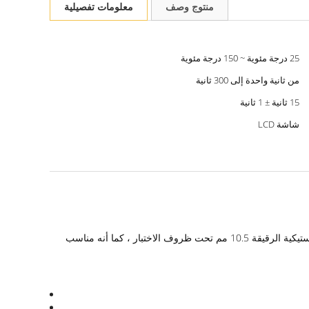
منتوج وصف
معلومات تفصيلية
25 درجة مئوية ~ 150 درجة مئوية
من ثانية واحدة إلى 300 ثانية
15 ثانية ± 1 ثانية
شاشة LCD
جهاز اختبار مؤشر الأوكسجين ذو درجة الحرارة العالية ينتمي إلى معدات اختبار مقاومة اللهب لقياس أداء الاحتراق للقضبان العمودية أو المواد البلاستيكية الرقيقة 10.5 مم تحت ظروف الاختبار ، كما أنه مناسب