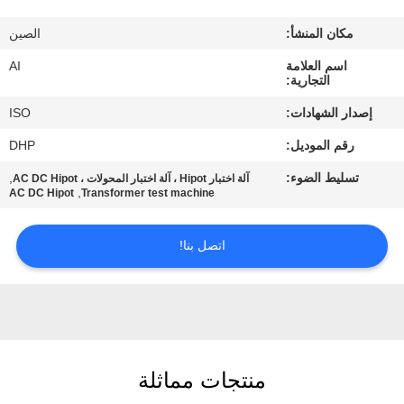
رقابة
مكان المنشأ:
الصين
جودة
اسم العلامة
AI
التجارية:
اتصل
إصدار الشهادات:
ISO
بنا
رقم الموديل:
DHP
تسليط الضوء:
,
آلة اختبار Hipot ، آلة اختبار المحولات ، AC DC Hipot
أخبار
,
AC DC Hipot
Transformer test machine
حالات
اتصل بنا!
اطلب
اقتباس
منتجات مماثلة
خريطة