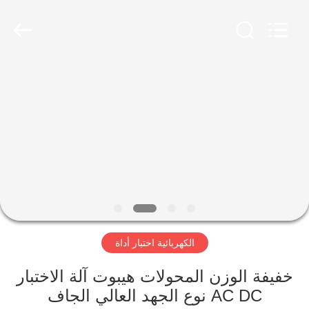
2026
Advanced
Instruments
Co.,Limited.
All
Rights
Reserved.
بيت
منتجات
معلومات
عنا
جولة
الكهربائية اختبار أداة
في
المعمل
خفيفة الوزن المحولات هيبوت آلة الاختبار
AC DC نوع الجهد العالي الجاف