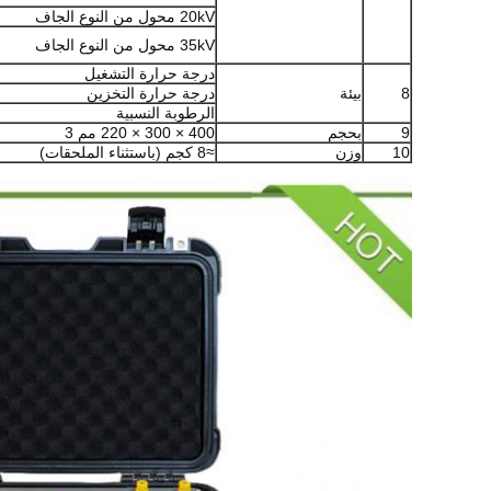
20kV محول من النوع الجاف
35kV محول من النوع الجاف
درجة حرارة التشغيل
8
بيئة
درجة حرارة التخزين
الرطوبة النسبية
9
بحجم
400 × 300 × 220 مم 3
10
وزن
≈8 كجم (باستثناء الملحقات)