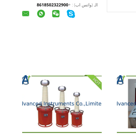
الـ (واتس اب) :
+
8618502322900