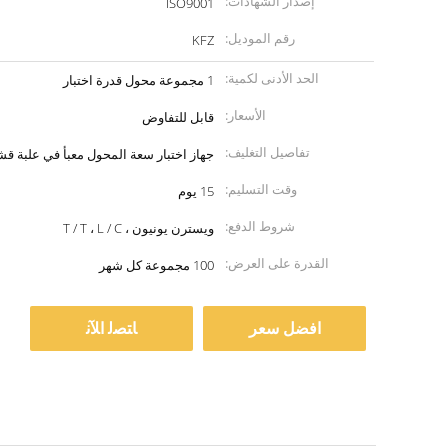
إصدار الشهادات:
ISO9001
رقم الموديل:
KFZ
الحد الأدنى لكمية:
1 مجموعة محول قدرة اختبار
الأسعار:
قابل للتفاوض
تفاصيل التغليف:
جهاز اختبار سعة المحول معبأ في علبة ق
وقت التسليم:
15 يوم
شروط الدفع:
ويسترن يونيون ، T / T ، L / C
القدرة على العرض:
100 مجموعة كل شهر
افضل سعر
ﺎﺘﺼﻟ ﺍﻶﻧ