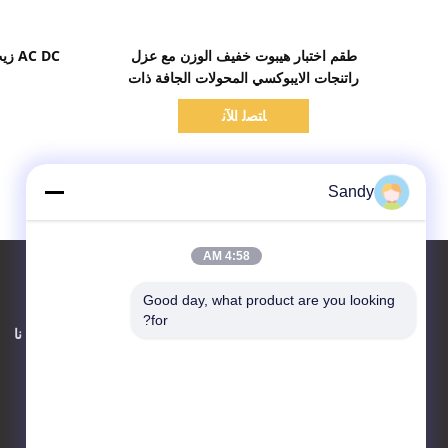
اظهر التفاصيل
طقم اختبار هيبوت خفيف الوزن مع عزل
راتنجات الايبوكسي المحولات الجافة ذات
الجهد العالي
ﺎﺘﺼﻟ ﺍﻶﻧ
Sandy
4:58 AM
Good day, what product are you looking 
for?
اتصل بنا
حول نا
Advanced Instruments
Co.,Limited
منطقة صناعية متطورة عالية