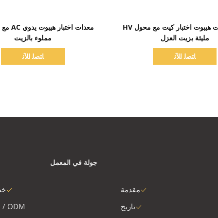
اظهر التفاصيل
اظهر التفاصيل
AC DC زيت هيبوت اختبار كيت مع محول HV
مليئة بزيت العزل
مملوء بالزيت
ﺎﺘﺼﻟ ﺍﻶﻧ
ﺎﺘﺼﻟ ﺍﻶﻧ
جولة في المعمل
مقدمة
خط
تاريخ
 / ODM