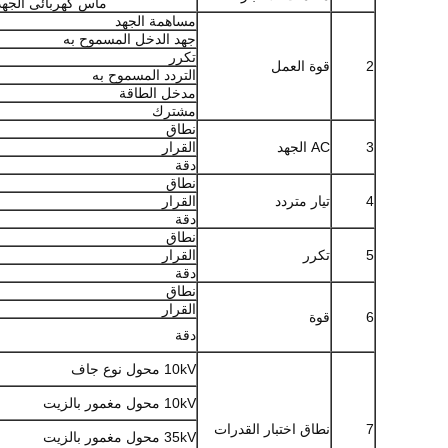
ماس كهربائى الجهد
مساهمة الجهد
جهد الدخل المسموح به
تكرر
2
قوة العمل
التردد المسموح به
مدخل الطاقة
مشترك
نطاق
3
AC الجهد
القرار
دقة
نطاق
4
تيار متردد
القرار
دقة
نطاق
5
تكرر
القرار
دقة
نطاق
القرار
6
قوة
دقة
10kV محول نوع جاف
10kV محول مغمور بالزيت
7
نطاق اختبار القدرات
35kV محول مغمور بالزيت