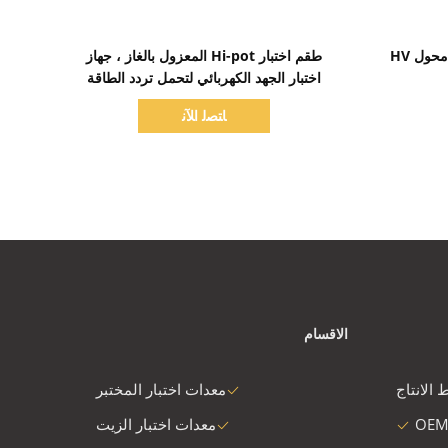
اظهر التفاصيل
معدات اختبار هيبوت يدوي AC مع محول HV
طقم اختبار Hi-pot المعزول بالغاز ، جهاز
اختبار الجهد الكهربائي لتحمل تردد الطاقة
ﺎﺘﺼﻟ ﺍﻶﻧ
الاقسام
 الانتاج
معدات اختبار المختبر
OEM
معدات اختبار الزيت