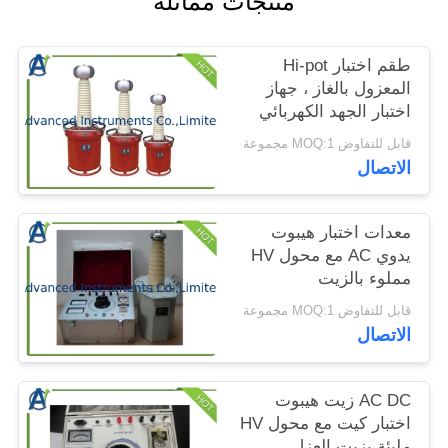
منتجات مماثلة
الموقع
طقم اختبار Hi-pot
PRIVACY
المعزول بالغاز ، جهاز
اختبار الجهد الكهربائي
POLICY
لتحمل تردد الطاقة
قابل للتفاوض MOQ:1 مجموعة
الاتصال
معدات اختبار هيبوت
يدوي AC مع محول HV
مملوء بالزيت
قابل للتفاوض MOQ:1 مجموعة
الاتصال
AC DC زيت هيبوت
اختبار كيت مع محول HV
مليئة بزيت العزل