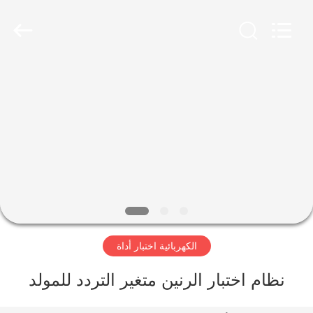
2026
Advanced
Instruments
Co.,Limited.
All
Rights
Reserved.
بيت
منتجات
معلومات
عنا
جولة
الكهربائية اختبار أداة
في
المعمل
نظام اختبار الرنين متغير التردد للمولد