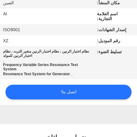
رقابة
مكان المنشأ:
الصين
جودة
اسم العلامة
AI
التجارية:
إصدار الشهادات:
ISO9001
اتصل
رقم الموديل:
XZ
بنا
تسليط الضوء:
نظام اختبار الرنين ، نظام اختبار الرنين متغير التردد ، نظام
اختبار الرنين للمولد
,
أخبار
Frequency Variable Series Resonance Test
System
,
Resonance Test System for Generator
حالات
اتصل بنا!
اطلب
اقتباس
خريطة