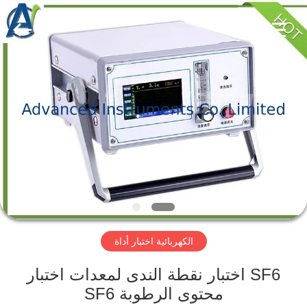
2026
Advanced
Instruments
Co.,Limited.
All
Rights
Reserved.
بيت
منتجات
معلومات
عنا
جولة
الكهربائية اختبار أداة
في
المعمل
SF6 اختبار نقطة الندى لمعدات اختبار
محتوى الرطوبة SF6