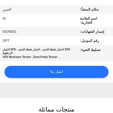
رقابة
مكان المنشأ:
الصين
جودة
اسم العلامة
AI
التجارية:
اتصل
إصدار الشهادات:
ISO9001
بنا
رقم الموديل:
DPT
تسليط الضوء:
SF6 اختبار نقطة الندى ، اختبار نقطة الندى ، SF6 اختبار
أخبار
الرطوبة
,
,
SF6 Moisture Tester
Dew Point Tester
حالات
اتصل بنا!
اطلب
اقتباس
منتجات مماثلة
خريطة