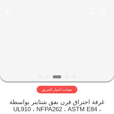
2026
Advanced
Instruments
Co.,Limited.
All
Rights
Reserved.
بيت
منتجات
معلومات
عنا
جولة
معدات اختبار الحريق
في
المعمل
غرفة احتراق فرن نفق شتاينر بواسطة
UL910 ، NFPA262 ، ASTM E84 ،