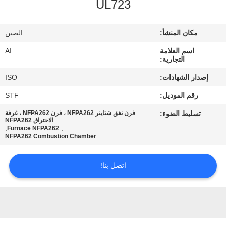
UL723
رقابة
جودة
مكان المنشأ:
الصين
اسم العلامة
AI
اتصل
التجارية:
بنا
إصدار الشهادات:
ISO
رقم الموديل:
STF
أخبار
تسليط الضوء:
فرن نفق شتاينر NFPA262 ، فرن NFPA262 ، غرفة
الاحتراق NFPA262
,
,
Furnace NFPA262
حالات
NFPA262 Combustion Chamber
اتصل بنا!
اطلب
اقتباس
خريطة