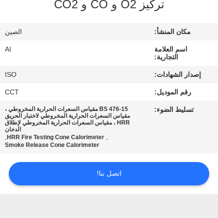
تركيز O2 و CO و CO2
رقابة
جودة
مكان المنشأ:
الصين
اسم العلامة
AI
اتصل
التجارية:
بنا
إصدار الشهادات:
ISO
رقم الموديل:
CCT
أخبار
تسليط الضوء:
BS 476-15 مقياس السعرات الحرارية المخروطي ،
مقياس السعرات الحرارية المخروطي لاختبار الحريق
HRR ، مقياس السعرات الحرارية المخروطي لإطلاق
الدخان
حالات
,
,
HRR Fire Testing Cone Calorimeter
Smoke Release Cone Calorimeter
اطلب
اتصل بنا!
اقتباس
خريطة