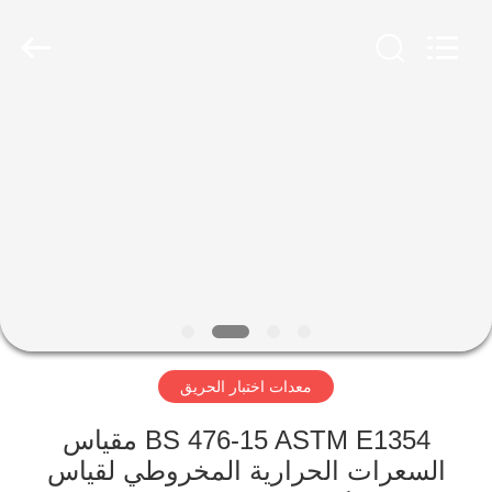
2026
Advanced
Instruments
Co.,Limited.
All
Rights
Reserved.
بيت
منتجات
معلومات
عنا
جولة
معدات اختبار الحريق
في
المعمل
BS 476-15 ASTM E1354 مقياس
السعرات الحرارية المخروطي لقياس